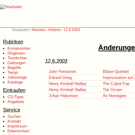
Navigation:
Klassika
/
Historie
/
12.6.2003
Rubriken
Änderungen
Komponisten
Dirigenten
Textdichter
12.6.2003
Gattungen
Begriffe
John Fernström
Bläser-Quintett
Tempi
Jahrestage
Edvard Grieg
Improvisation auf 
Kataloge
Henry Kimball Hadley
The Culprit Fay
Einkaufen
Henry Kimball Hadley
The Ocean
Johan Halvorsen
Air Norvégien
CD-Tipps
Angebote
Service
Suchen
Kontakt
Impressum
Datenschutz