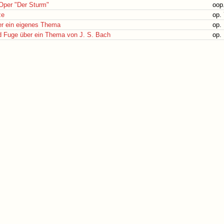
Oper "Der Sturm"
oop
ze
op.
er ein eigenes Thema
op.
d Fuge über ein Thema von J. S. Bach
op.