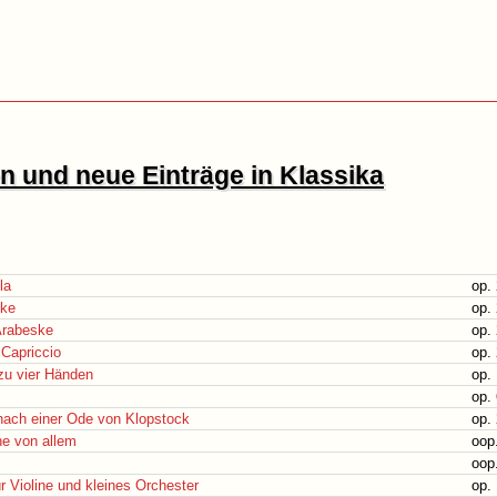
 und neue Einträge in Klassika
la
op.
cke
op.
Arabeske
op.
Capriccio
op.
zu vier Händen
op.
op.
 nach einer Ode von Klopstock
op.
e von allem
oop
oop
r Violine und kleines Orchester
op.