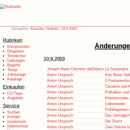
Navigation:
Klassika
/
Historie
/
10.9.2003
Rubriken
Änderungen
Komponisten
Dirigenten
Textdichter
10.9.2003
Gattungen
Begriffe
Joseph Marie Clemens dall'Abaco
La Sampogna
Tempi
Jahrestage
Anton Urspruch
Ave Maria Stel
Kataloge
Anton Urspruch
5 Fantasiestü
Einkaufen
Anton Urspruch
Cavatine und 
Anton Urspruch
Präludium und 
CD-Tipps
Angebote
Anton Urspruch
Klaviersonate 
Anton Urspruch
Liebeslieder
Service
Anton Urspruch
Frühlingsfeier
Suchen
Anton Urspruch
Das Unmöglich
Kontakt
Anton Urspruch
Der Sturm
Impressum
Datenschutz
Anton Urspruch
Zwei Stücke fü