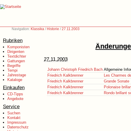
Navigation:
Klassika
/
Historie
/
27.11.2003
Rubriken
Änderungen
Komponisten
Dirigenten
Textdichter
27.11.2003
Gattungen
Begriffe
Johann Christoph Friedrich Bach
Allgemeine Info
Tempi
Jahrestage
Friedrich Kalkbrenner
Les Charmes de
Kataloge
Friedrich Kalkbrenner
Grande Sonate
Einkaufen
Friedrich Kalkbrenner
Polonaise brilla
Friedrich Kalkbrenner
Rondo brillant 
CD-Tipps
Angebote
Service
Suchen
Kontakt
Impressum
Datenschutz