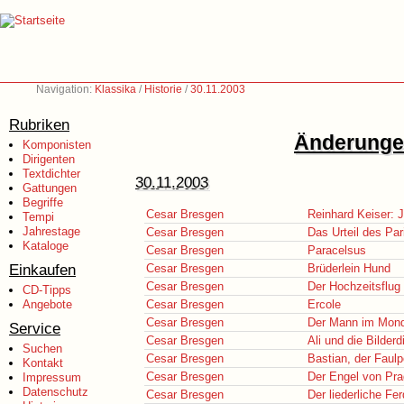
Navigation:
Klassika
/
Historie
/
30.11.2003
Rubriken
Änderungen
Komponisten
Dirigenten
Textdichter
30.11.2003
Gattungen
Begriffe
Cesar Bresgen
Reinhard Keiser: J
Tempi
Jahrestage
Cesar Bresgen
Das Urteil des Par
Kataloge
Cesar Bresgen
Paracelsus
Einkaufen
Cesar Bresgen
Brüderlein Hund
Cesar Bresgen
Der Hochzeitsflug
CD-Tipps
Angebote
Cesar Bresgen
Ercole
Cesar Bresgen
Der Mann im Mon
Service
Cesar Bresgen
Ali und die Bilderd
Suchen
Cesar Bresgen
Bastian, der Faulp
Kontakt
Cesar Bresgen
Der Engel von Pra
Impressum
Datenschutz
Cesar Bresgen
Der liederliche Fe