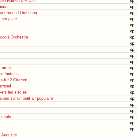
f den Namen B-A-C-H
op.
inder
op.
viertrio und Orchester
op.
 pro pace
op.
op.
op.
iccolà Orchestra
op.
op.
op.
op.
op.
itarren
op.
na fantasia
op.
 für 2 Gitarren
op.
erranei
op.
vers les siècles
op. 
antes sur un petit air populaire
op.
op.
op. 
uscule
op.
op. 
op. 
n Augustie