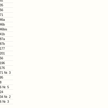
 52
 35
 56
 71
 46a
 46b
 46bis
 41b
 87a
 87b
 177
 201
 56
 196
 176
71 Nr. 3
 95
 8
6 Nr. 5
 24
34 Nr. 2
6 Nr. 3