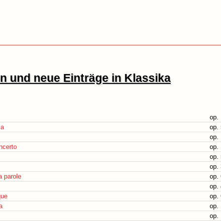
 und neue Einträge in Klassika
op.
ca
op.
op.
ncerto
op.
op.
op.
 parole
op.
op.
que
op.
a
op.
op.