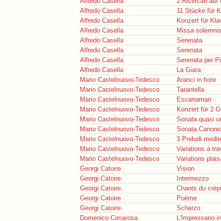
Alfredo Casella
2 Ricercari au
Alfredo Casella
11 Stücke für K
Alfredo Casella
Konzert für Kla
Alfredo Casella
Missa solemnis
Alfredo Casella
Serenata
Alfredo Casella
Serenata
Alfredo Casella
Serenata per P
Alfredo Casella
La Giara
Mario Castelnuovo-Tedesco
Aranci in fiore
Mario Castelnuovo-Tedesco
Tarantella
Mario Castelnuovo-Tedesco
Escarraman
Mario Castelnuovo-Tedesco
Konzert für 2 G
Mario Castelnuovo-Tedesco
Sonata quasi u
Mario Castelnuovo-Tedesco
Sonata Canonica
Mario Castelnuovo-Tedesco
3 Preludi medit
Mario Castelnuovo-Tedesco
Variations à tra
Mario Castelnuovo-Tedesco
Variations plais
Georgi Catoire
Vision
Georgi Catoire
Intermezzo
Georgi Catoire
Chants du crép
Georgi Catoire
Poème
Georgi Catoire
Scherzo
Domenico Cimarosa
L'Impressario i