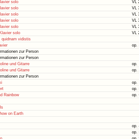
lavier solo
VL 
lavier solo
VL 
lavier solo
VL 
lavier solo
VL 
lavier solo
VL 
Klavier solo
VL 
 quidnam vidistis
avier
op. 
ormationen zur Person
ormationen zur Person
oline und Gitarre
op.
oline und Gitarre
op.
ormationen zur Person
ki
op.
rt
op.
nd Rainbow
op.
ls
how on Earth
op.
op. 
to
op.