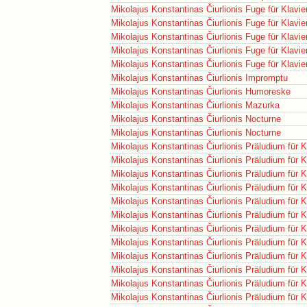
Mikolajus Konstantinas Čiurlionis
Fuge für Klavie
Mikolajus Konstantinas Čiurlionis
Fuge für Klavie
Mikolajus Konstantinas Čiurlionis
Fuge für Klavie
Mikolajus Konstantinas Čiurlionis
Fuge für Klavie
Mikolajus Konstantinas Čiurlionis
Fuge für Klavie
Mikolajus Konstantinas Čiurlionis
Impromptu
Mikolajus Konstantinas Čiurlionis
Humoreske
Mikolajus Konstantinas Čiurlionis
Mazurka
Mikolajus Konstantinas Čiurlionis
Nocturne
Mikolajus Konstantinas Čiurlionis
Nocturne
Mikolajus Konstantinas Čiurlionis
Präludium für K
Mikolajus Konstantinas Čiurlionis
Präludium für K
Mikolajus Konstantinas Čiurlionis
Präludium für K
Mikolajus Konstantinas Čiurlionis
Präludium für K
Mikolajus Konstantinas Čiurlionis
Präludium für K
Mikolajus Konstantinas Čiurlionis
Präludium für K
Mikolajus Konstantinas Čiurlionis
Präludium für K
Mikolajus Konstantinas Čiurlionis
Präludium für K
Mikolajus Konstantinas Čiurlionis
Präludium für K
Mikolajus Konstantinas Čiurlionis
Präludium für K
Mikolajus Konstantinas Čiurlionis
Präludium für K
Mikolajus Konstantinas Čiurlionis
Präludium für K