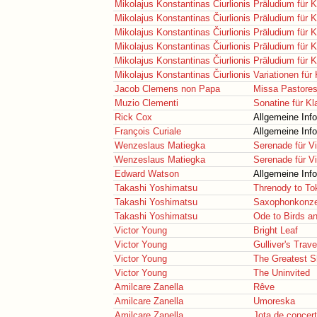
Mikolajus Konstantinas Čiurlionis
Präludium für K
Mikolajus Konstantinas Čiurlionis
Präludium für K
Mikolajus Konstantinas Čiurlionis
Präludium für K
Mikolajus Konstantinas Čiurlionis
Präludium für K
Mikolajus Konstantinas Čiurlionis
Präludium für K
Mikolajus Konstantinas Čiurlionis
Variationen für 
Jacob Clemens non Papa
Missa Pastores
Muzio Clementi
Sonatine für Kl
Rick Cox
Allgemeine Inf
François Curiale
Allgemeine Inf
Wenzeslaus Matiegka
Serenade für Vi
Wenzeslaus Matiegka
Serenade für Vi
Edward Watson
Allgemeine Inf
Takashi Yoshimatsu
Threnody to To
Takashi Yoshimatsu
Saxophonkonze
Takashi Yoshimatsu
Ode to Birds a
Victor Young
Bright Leaf
Victor Young
Gulliver's Trave
Victor Young
The Greatest S
Victor Young
The Uninvited
Amilcare Zanella
Rêve
Amilcare Zanella
Umoreska
Amilcare Zanella
Jota de concer