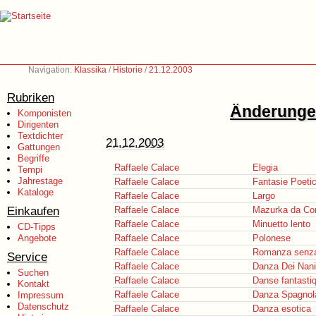
Navigation:
Klassika
/
Historie
/
21.12.2003
Rubriken
Änderungen
Komponisten
Dirigenten
Textdichter
21.12.2003
Gattungen
Begriffe
Raffaele Calace
Elegia
Tempi
Jahrestage
Raffaele Calace
Fantasie Poeti
Kataloge
Raffaele Calace
Largo
Einkaufen
Raffaele Calace
Mazurka da Co
Raffaele Calace
Minuetto lento
CD-Tipps
Angebote
Raffaele Calace
Polonese
Raffaele Calace
Romanza senza
Service
Raffaele Calace
Danza Dei Nani
Suchen
Raffaele Calace
Danse fantasti
Kontakt
Raffaele Calace
Danza Spagnol
Impressum
Datenschutz
Raffaele Calace
Danza esotica