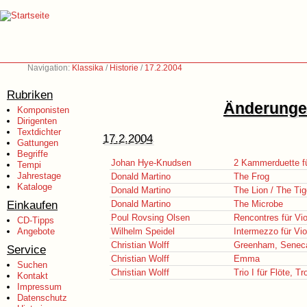
Navigation:
Klassika
/
Historie
/
17.2.2004
Rubriken
Änderungen
Komponisten
Dirigenten
Textdichter
17.2.2004
Gattungen
Begriffe
Johan Hye-Knudsen
2 Kammerduette fü
Tempi
Jahrestage
Donald Martino
The Frog
Kataloge
Donald Martino
The Lion / The Tig
Einkaufen
Donald Martino
The Microbe
Poul Rovsing Olsen
Rencontres für Vi
CD-Tipps
Angebote
Wilhelm Speidel
Intermezzo für Vio
Christian Wolff
Greenham, Senec
Service
Christian Wolff
Emma
Suchen
Christian Wolff
Trio I für Flöte, 
Kontakt
Impressum
Datenschutz