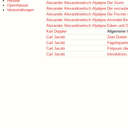
Historie
Alexander Alexandrowitsch Aljabjew
Der Sturm
Opernhäuser
Alexander Alexandrowitsch Aljabjew
Die verzaub
Veranstaltungen
Alexander Alexandrowitsch Aljabjew
Der Fischer 
Alexander Alexandrowitsch Aljabjew
Ammalet-Be
Alexander Alexandrowitsch Aljabjew
Edwin und O
Karl Doppler
Allgemeine 
Carl Jacobi
Zwei Duette 
Carl Jacobi
Fagottquarte
Carl Jacobi
Potpourri üb
Carl Jacobi
Introduktion