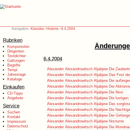
Navigation:
Klassika
/
Historie
/
6.4.2004
Rubriken
Änderungen
Komponisten
Dirigenten
Textdichter
6.4.2004
Gattungen
Begriffe
Alexander Alexandrowitsch Aljabjew
Die Zaubert
Tempi
Jahrestage
Alexander Alexandrowitsch Aljabjew
Das Fest de
Kataloge
Alexander Alexandrowitsch Aljabjew
Die außerge
Einkaufen
Alexander Alexandrowitsch Aljabjew
Der Abtrünni
Alexander Alexandrowitsch Aljabjew
Die Nixe
CD-Tipps
Angebote
Alexander Alexandrowitsch Aljabjew
Die lustigen
Alexander Alexandrowitsch Aljabjew
Das sorglo
Service
Alexander Alexandrowitsch Aljabjew
Die Nachtiga
Suchen
Alexander Alexandrowitsch Aljabjew
Der Gefang
Kontakt
Alexander Alexandrowitsch Aljabjew
Nocturne
Impressum
Datenschutz
Alexander Alexandrowitsch Aljabjew
Die Mondna