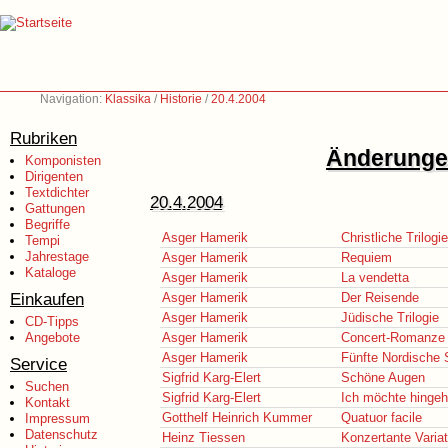
Navigation:
Klassika
/
Historie
/
20.4.2004
Rubriken
Änderungen
Komponisten
Dirigenten
Textdichter
20.4.2004
Gattungen
Begriffe
Asger Hamerik
Christliche Trilogie
Tempi
Jahrestage
Asger Hamerik
Requiem
Kataloge
Asger Hamerik
La vendetta
Einkaufen
Asger Hamerik
Der Reisende
Asger Hamerik
Jüdische Trilogie
CD-Tipps
Angebote
Asger Hamerik
Concert-Romanze
Asger Hamerik
Fünfte Nordische 
Service
Sigfrid Karg-Elert
Schöne Augen
Suchen
Sigfrid Karg-Elert
Ich möchte hinge
Kontakt
Gotthelf Heinrich Kummer
Quatuor facile
Impressum
Datenschutz
Heinz Tiessen
Konzertante Variat