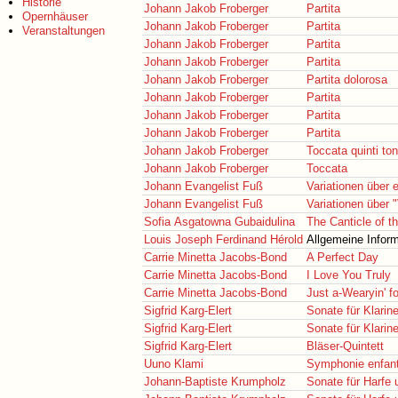
Historie
Johann Jakob Froberger
Partita
Opernhäuser
Johann Jakob Froberger
Partita
Veranstaltungen
Johann Jakob Froberger
Partita
Johann Jakob Froberger
Partita
Johann Jakob Froberger
Partita dolorosa
Johann Jakob Froberger
Partita
Johann Jakob Froberger
Partita
Johann Jakob Froberger
Partita
Johann Jakob Froberger
Toccata quinti ton
Johann Jakob Froberger
Toccata
Johann Evangelist Fuß
Variationen über 
Johann Evangelist Fuß
Variationen über 
Sofia Asgatowna Gubaidulina
The Canticle of t
Louis Joseph Ferdinand Hérold
Allgemeine Infor
Carrie Minetta Jacobs-Bond
A Perfect Day
Carrie Minetta Jacobs-Bond
I Love You Truly
Carrie Minetta Jacobs-Bond
Just a-Wearyin' f
Sigfrid Karg-Elert
Sonate für Klarine
Sigfrid Karg-Elert
Sonate für Klarine
Sigfrid Karg-Elert
Bläser-Quintett
Uuno Klami
Symphonie enfant
Johann-Baptiste Krumpholz
Sonate für Harfe 