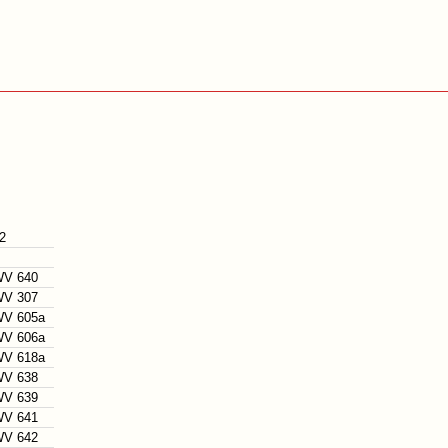
 2
V 640
V 307
V 605a
V 606a
V 618a
V 638
V 639
V 641
V 642