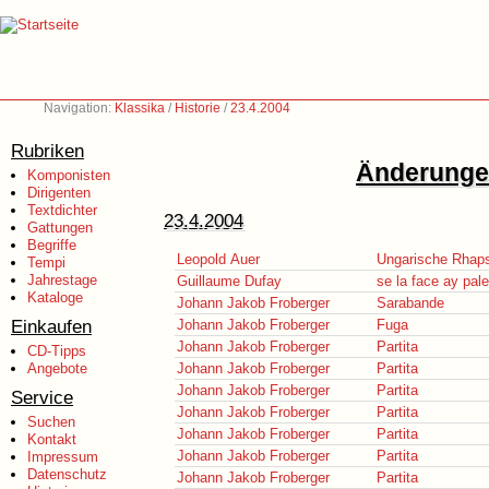
Navigation:
Klassika
/
Historie
/
23.4.2004
Rubriken
Änderungen
Komponisten
Dirigenten
Textdichter
23.4.2004
Gattungen
Begriffe
Leopold Auer
Ungarische Rhap
Tempi
Jahrestage
Guillaume Dufay
se la face ay pale
Kataloge
Johann Jakob Froberger
Sarabande
Einkaufen
Johann Jakob Froberger
Fuga
Johann Jakob Froberger
Partita
CD-Tipps
Angebote
Johann Jakob Froberger
Partita
Johann Jakob Froberger
Partita
Service
Johann Jakob Froberger
Partita
Suchen
Johann Jakob Froberger
Partita
Kontakt
Johann Jakob Froberger
Partita
Impressum
Datenschutz
Johann Jakob Froberger
Partita