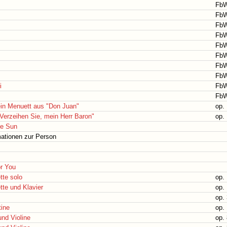
FbW
FbW
FbW
FbW
FbW
FbW
FbW
FbW
i
FbW
FbW
ein Menuett aus "Don Juan"
op.
"Verzeihen Sie, mein Herr Baron"
op.
he Sun
mationen zur Person
or You
tte solo
op.
tte und Klavier
op.
op.
ine
op.
und Violine
op. 