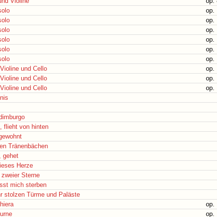
und Violine
op. 
solo
op. 
solo
op. 
solo
op. 
solo
op. 
solo
op. 
solo
op. 
Violine und Cello
op. 
Violine und Cello
op. 
Violine und Cello
op. 
nis
Edimburgo
, flieht von hinten
 gewohnt
 den Tränenbächen
r, gehet
dieses Herze
 zweier Sterne
asst mich sterben
hr stolzen Türme und Paläste
hiera
op. 
turne
op. 