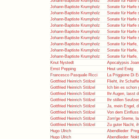
Johann-Baptiste Krumpholz
Sonate für Harfe 
Johann-Baptiste Krumpholz
Sonate für Harfe 
Johann-Baptiste Krumpholz
Sonate für Harfe 
Johann-Baptiste Krumpholz
Sonate für Harfe 
Johann-Baptiste Krumpholz
Sonate für Harfe 
Johann-Baptiste Krumpholz
Sonate für Harfe 
Johann-Baptiste Krumpholz
Sonate für Harfe 
Johann-Baptiste Krumpholz
Sonate für Harfe, 
Johann-Baptiste Krumpholz
Sonate für Harfe, 
Johann-Baptiste Krumpholz
Sonate für Harfe, 
Knut Nystedt
Apocalypsis Joan
Ernst Pepping
Heut und Ewig
Francesco Pasquale Ricci
La Priggione Di 
Gottfried Heinrich Stölzel
Flieht, ihr Schaffe
Gottfried Heinrich Stölzel
Ich bin es schon
Gottfried Heinrich Stölzel
Ihr Augen, lasst
Gottfried Heinrich Stölzel
Ihr stillen Seufze
Gottfried Heinrich Stölzel
Ja, mein Engel, 
Gottfried Heinrich Stölzel
Von dem Einfluss
Gottfried Heinrich Stölzel
Zorn'ge Sterne, l
Gottfried Heinrich Stölzel
Zu guter Nacht, i
Hugo Ulrich
Abendlieder: Preg
Hugo Ulrich
Abendlieder: Nok