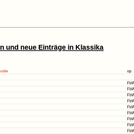
 und neue Einträge in Klassika
sodie
op.
FbW
FbW
FbW
FbW
FbW
FbW
FbW
FbW
FbW