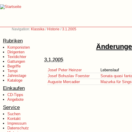
Navigation:
Klassika
/
Historie
/
3.1.2005
Rubriken
Änderungen
Komponisten
Dirigenten
Textdichter
3.1.2005
Gattungen
Begriffe
Josef Peter Heinzer
Lebenslauf
Tempi
Jahrestage
Josef Bohuslav Foerster
Sonata quasi fant
Kataloge
Auguste Mercadier
Mazurka für Sings
Einkaufen
CD-Tipps
Angebote
Service
Suchen
Kontakt
Impressum
Datenschutz