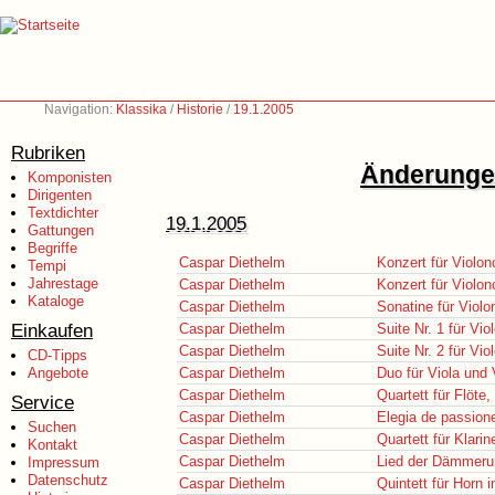
Navigation:
Klassika
/
Historie
/
19.1.2005
Rubriken
Änderungen
Komponisten
Dirigenten
Textdichter
19.1.2005
Gattungen
Begriffe
Caspar Diethelm
Konzert für Violon
Tempi
Jahrestage
Caspar Diethelm
Konzert für Violo
Kataloge
Caspar Diethelm
Sonatine für Violo
Einkaufen
Caspar Diethelm
Suite Nr. 1 für Vio
Caspar Diethelm
Suite Nr. 2 für Vio
CD-Tipps
Angebote
Caspar Diethelm
Duo für Viola und 
Caspar Diethelm
Quartett für Flöte,
Service
Caspar Diethelm
Elegia de passion
Suchen
Caspar Diethelm
Quartett für Klarin
Kontakt
Caspar Diethelm
Lied der Dämmeru
Impressum
Datenschutz
Caspar Diethelm
Quintett für Horn 