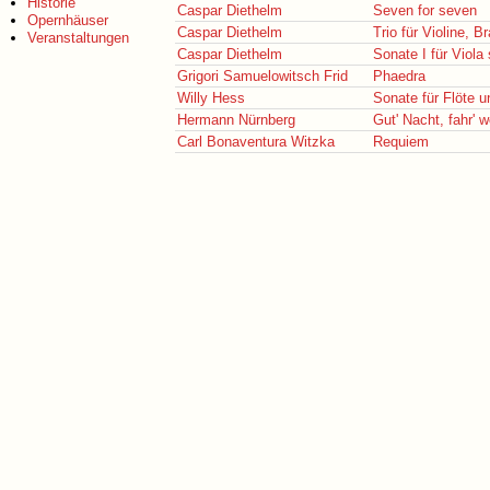
Historie
Caspar Diethelm
Seven for seven
Opernhäuser
Caspar Diethelm
Trio für Violine, B
Veranstaltungen
Caspar Diethelm
Sonate I für Viola 
Grigori Samuelowitsch Frid
Phaedra
Willy Hess
Sonate für Flöte u
Hermann Nürnberg
Gut' Nacht, fahr' w
Carl Bonaventura Witzka
Requiem