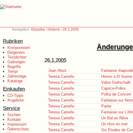
Navigation:
Klassika
/
Historie
/
26.1.2005
Rubriken
Änderungen
Komponisten
Dirigenten
Textdichter
26.1.2005
Gattungen
Begriffe
Jean Absil
Fantaisie rhapsod
Tempi
Jahrestage
Teresa Carreño
Himno a El Ilustr
Kataloge
Teresa Carreño
Valse Gottschalk
Einkaufen
Teresa Carreño
Caprice-Polka
Teresa Carreño
Polka de Concert
CD-Tipps
Angebote
Teresa Carreño
Fantaisie sur Nor
Teresa Carreño
Partie
Service
Teresa Carreño
Fantaisie sur L'Afr
Suchen
Teresa Carreño
Un Bal en Rêve
Kontakt
Teresa Carreño
Un rêve en mer
Impressum
Datenschutz
Teresa Carreño
Six Etudes de Con