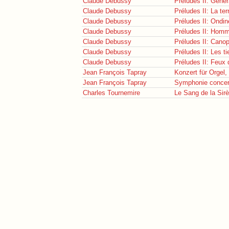
Claude Debussy
Préludes II: Génér
Claude Debussy
Préludes II: La te
Claude Debussy
Préludes II: Ondin
Claude Debussy
Préludes II: Hom
Claude Debussy
Préludes II: Cano
Claude Debussy
Préludes II: Les t
Claude Debussy
Préludes II: Feux d
Jean François Tapray
Konzert für Orgel,
Jean François Tapray
Symphonie concer
Charles Tournemire
Le Sang de la Sir