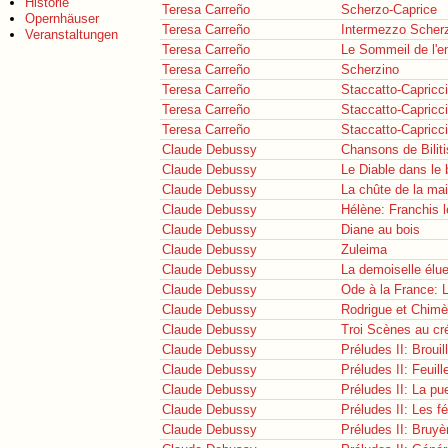
Historie
Teresa Carreño
Scherzo-Caprice
Opernhäuser
Teresa Carreño
Intermezzo Scher
Veranstaltungen
Teresa Carreño
Le Sommeil de l'e
Teresa Carreño
Scherzino
Teresa Carreño
Staccatto-Capricc
Teresa Carreño
Staccatto-Capricc
Teresa Carreño
Staccatto-Capricc
Claude Debussy
Chansons de Biliti
Claude Debussy
Le Diable dans le b
Claude Debussy
La chûte de la ma
Claude Debussy
Hélène: Franchis 
Claude Debussy
Diane au bois
Claude Debussy
Zuleima
Claude Debussy
La demoiselle élue:
Claude Debussy
Ode à la France: 
Claude Debussy
Rodrigue et Chim
Claude Debussy
Troi Scènes au cr
Claude Debussy
Préludes II: Brouil
Claude Debussy
Préludes II: Feuil
Claude Debussy
Préludes II: La pue
Claude Debussy
Préludes II: Les 
Claude Debussy
Préludes II: Bruyè