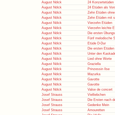
August Nölck
24 Konzertetüden
August Nölck
24 Etüden als Vor
August Nölck
Zehn Etüden ohn
August Nölck
Zehn Etüden mit s
August Nölck
Vierzehn Etüden
August Nölck
Vierzehn leichte E
August Nölck
Die ersten Übungs
August Nölck
Fünf melodische S
August Nölck
Etüde D-Dur
August Nölck
Die ersten Etüden 
August Nölck
Unter den Kaskad
August Nölck
Lied ohne Worte
August Nölck
Graziella
August Nölck
Prinzessin Ilse
August Nölck
Mazurka
August Nölck
Gavotte
August Nölck
Gavotte
August Nölck
Valse de concert
Josef Strauss
Vielliebchen
Josef Strauss
Die Ersten nach d
Josef Strauss
Gedenke Mein
Josef Strauss
Amouretten