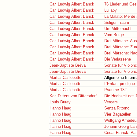
Carl Ludwig Albert Banck
76 Lieder und Ge
Carl Ludwig Albert Banck
Lullaby
Carl Ludwig Albert Banck
La Malato: Mente 
Carl Ludwig Albert Banck
Seliger Traum
Carl Ludwig Albert Banck
Um Mitternacht
Carl Ludwig Albert Banck
Vom Berge
Carl Ludwig Albert Banck
Drei Märsche: Au
Carl Ludwig Albert Banck
Drei Märsche: Zu
Carl Ludwig Albert Banck
Drei Märsche: Na
Carl Ludwig Albert Banck
Die Verlassene
Jean-Baptiste Bréval
Sonate für Violon
Jean-Baptiste Bréval
Sonate für Violon
Martial Caillebotte
Allgemeine Inform
Martial Caillebotte
L'Enfant prodigue
Martial Caillebotte
Psaume 132
Karl Ditters von Dittersdorf
Die Hochzeit des 
Louis Durey
Vergers
Hanno Haag
Senza Ritorno
Hanno Haag
Vier Bagatellen
Hanno Haag
Wolfgang Amadeus
Hanno Haag
Johann Georg Lang
Hanno Haag
César Franck: Pan