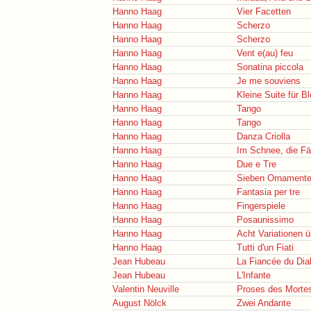
Hanno Haag
Vier Facetten
Hanno Haag
Scherzo
Hanno Haag
Scherzo
Hanno Haag
Vent e(au) feu
Hanno Haag
Sonatina piccola
Hanno Haag
Je me souviens
Hanno Haag
Kleine Suite für B
Hanno Haag
Tango
Hanno Haag
Tango
Hanno Haag
Danza Criolla
Hanno Haag
Im Schnee, die Fä
Hanno Haag
Due e Tre
Hanno Haag
Sieben Ornament
Hanno Haag
Fantasia per tre
Hanno Haag
Fingerspiele
Hanno Haag
Posaunissimo
Hanno Haag
Acht Variationen 
Hanno Haag
Tutti d'un Fiati
Jean Hubeau
La Fiancée du Dia
Jean Hubeau
L'Infante
Valentin Neuville
Proses des Morte
August Nölck
Zwei Andante