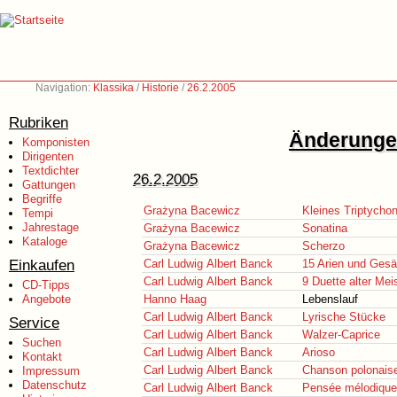
Navigation:
Klassika
/
Historie
/
26.2.2005
Rubriken
Änderungen
Komponisten
Dirigenten
Textdichter
26.2.2005
Gattungen
Begriffe
Grażyna Bacewicz
Kleines Triptycho
Tempi
Jahrestage
Grażyna Bacewicz
Sonatina
Kataloge
Grażyna Bacewicz
Scherzo
Einkaufen
Carl Ludwig Albert Banck
15 Arien und Gesä
Carl Ludwig Albert Banck
9 Duette alter Mei
CD-Tipps
Angebote
Hanno Haag
Lebenslauf
Carl Ludwig Albert Banck
Lyrische Stücke
Service
Carl Ludwig Albert Banck
Walzer-Caprice
Suchen
Carl Ludwig Albert Banck
Arioso
Kontakt
Carl Ludwig Albert Banck
Chanson polonais
Impressum
Datenschutz
Carl Ludwig Albert Banck
Pensée mélodique