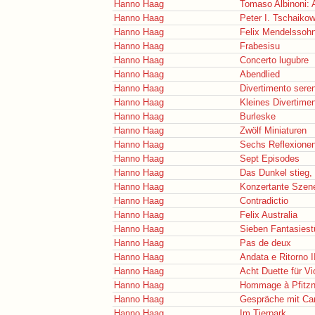
Hanno Haag
Tomaso Albinoni: 
Hanno Haag
Peter I. Tschaiko
Hanno Haag
Felix Mendelssohn
Hanno Haag
Frabesisu
Hanno Haag
Concerto lugubre
Hanno Haag
Abendlied
Hanno Haag
Divertimento sere
Hanno Haag
Kleines Divertime
Hanno Haag
Burleske
Hanno Haag
Zwölf Miniaturen
Hanno Haag
Sechs Reflexionen
Hanno Haag
Sept Episodes
Hanno Haag
Das Dunkel stieg,
Hanno Haag
Konzertante Szen
Hanno Haag
Contradictio
Hanno Haag
Felix Australia
Hanno Haag
Sieben Fantasies
Hanno Haag
Pas de deux
Hanno Haag
Andata e Ritorno I
Hanno Haag
Acht Duette für Vi
Hanno Haag
Hommage à Pfitzn
Hanno Haag
Gespräche mit Ca
Hanno Haag
Im Tierpark