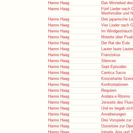
Hanno Haag
Das Minnelied des
Hanno Haag
Fünf Lieder nach 
Werthmüller und N
Hanno Haag
Drei japanische Li
Hanno Haag
Vier Lieder nach 
Hanno Haag
Im Windgesträuch
Hanno Haag
Motette über Psal
Hanno Haag
Der Rat der Eule
Hanno Haag
Lauter laute Laute
Hanno Haag
Franziskus
Hanno Haag
Silences
Hanno Haag
Sept Episodes
Hanno Haag
Cantica Sacra
Hanno Haag
Konzertante Szen
Hanno Haag
Konfrontationen
Hanno Haag
Requiem
Hanno Haag
Andata e Ritorno
Hanno Haag
Jenseits des Flus
Hanno Haag
Und es begab sic
Hanno Haag
Annäherungen
Hanno Haag
Drei Vorspiele zur
Hanno Haag
Ouvertüre zur Ope
Hanno Haag
Intrada, Aria und 