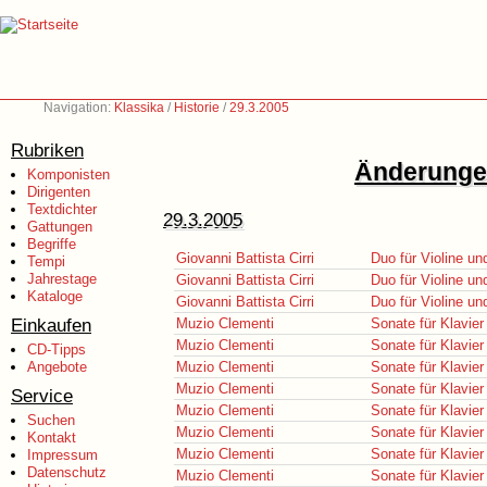
Navigation:
Klassika
/
Historie
/
29.3.2005
Rubriken
Änderungen
Komponisten
Dirigenten
Textdichter
29.3.2005
Gattungen
Begriffe
Giovanni Battista Cirri
Duo für Violine un
Tempi
Jahrestage
Giovanni Battista Cirri
Duo für Violine un
Kataloge
Giovanni Battista Cirri
Duo für Violine un
Einkaufen
Muzio Clementi
Sonate für Klavier
Muzio Clementi
Sonate für Klavier
CD-Tipps
Angebote
Muzio Clementi
Sonate für Klavier
Muzio Clementi
Sonate für Klavier
Service
Muzio Clementi
Sonate für Klavier
Suchen
Muzio Clementi
Sonate für Klavier
Kontakt
Muzio Clementi
Sonate für Klavier
Impressum
Datenschutz
Muzio Clementi
Sonate für Klavier