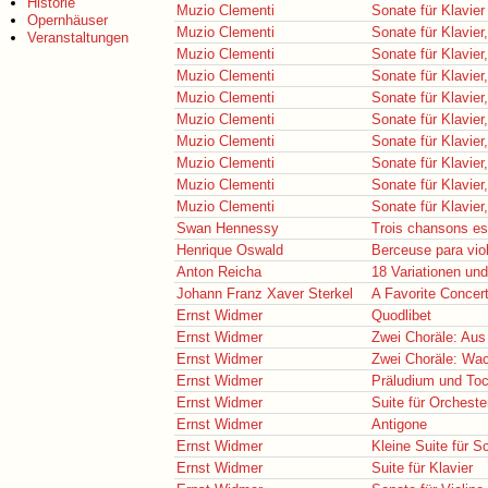
Historie
Muzio Clementi
Sonate für Klavier
Opernhäuser
Muzio Clementi
Sonate für Klavier,
Veranstaltungen
Muzio Clementi
Sonate für Klavier,
Muzio Clementi
Sonate für Klavier,
Muzio Clementi
Sonate für Klavier,
Muzio Clementi
Sonate für Klavier,
Muzio Clementi
Sonate für Klavier,
Muzio Clementi
Sonate für Klavier,
Muzio Clementi
Sonate für Klavier,
Muzio Clementi
Sonate für Klavier,
Swan Hennessy
Trois chansons e
Henrique Oswald
Berceuse para vio
Anton Reicha
18 Variationen un
Johann Franz Xaver Sterkel
A Favorite Concert
Ernst Widmer
Quodlibet
Ernst Widmer
Zwei Choräle: Aus 
Ernst Widmer
Zwei Choräle: Wac
Ernst Widmer
Präludium und To
Ernst Widmer
Suite für Orcheste
Ernst Widmer
Antigone
Ernst Widmer
Kleine Suite für S
Ernst Widmer
Suite für Klavier