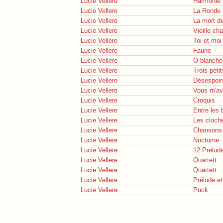
Lucie Vellere
Harmonie 
Lucie Vellere
La Ronde
Lucie Vellere
La mort de
Lucie Vellere
Vieille ch
Lucie Vellere
Toi et moi
Lucie Vellere
Faune
Lucie Vellere
O blanche 
Lucie Vellere
Trois pet
Lucie Vellere
Désespoir
Lucie Vellere
Vous m'ave
Lucie Vellere
Croquis
Lucie Vellere
Entre les 
Lucie Vellere
Les cloch
Lucie Vellere
Chansons 
Lucie Vellere
Nocturne
Lucie Vellere
12 Prelud
Lucie Vellere
Quartett
Lucie Vellere
Quartett
Lucie Vellere
Prélude e
Lucie Vellere
Puck