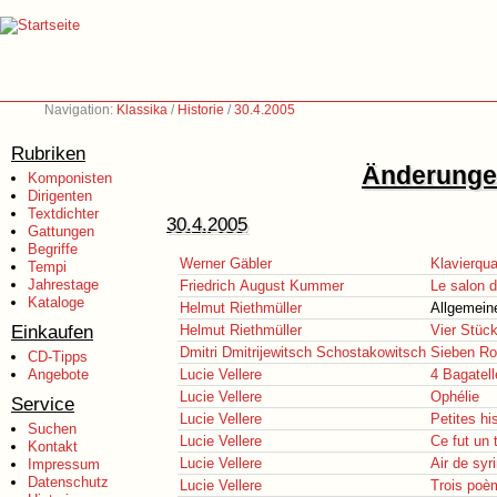
Navigation:
Klassika
/
Historie
/
30.4.2005
Rubriken
Änderungen
Komponisten
Dirigenten
Textdichter
30.4.2005
Gattungen
Begriffe
Werner Gäbler
Klavierqua
Tempi
Jahrestage
Friedrich August Kummer
Le salon 
Kataloge
Helmut Riethmüller
Allgemein
Einkaufen
Helmut Riethmüller
Vier Stück
Dmitri Dmitrijewitsch Schostakowitsch
Sieben Ro
CD-Tipps
Angebote
Lucie Vellere
4 Bagatell
Lucie Vellere
Ophélie
Service
Lucie Vellere
Petites hi
Suchen
Lucie Vellere
Ce fut un 
Kontakt
Lucie Vellere
Air de syr
Impressum
Datenschutz
Lucie Vellere
Trois poèm