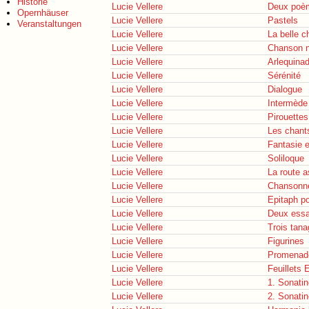
Historie
Lucie Vellere
Deux poè
Opernhäuser
Lucie Vellere
Pastels
Veranstaltungen
Lucie Vellere
La belle 
Lucie Vellere
Chanson n
Lucie Vellere
Arlequina
Lucie Vellere
Sérénité
Lucie Vellere
Dialogue
Lucie Vellere
Intermède
Lucie Vellere
Pirouettes
Lucie Vellere
Les chant
Lucie Vellere
Fantasie 
Lucie Vellere
Soliloque
Lucie Vellere
La route 
Lucie Vellere
Chansonn
Lucie Vellere
Epitaph p
Lucie Vellere
Deux essa
Lucie Vellere
Trois tana
Lucie Vellere
Figurines
Lucie Vellere
Promenade
Lucie Vellere
Feuillets 
Lucie Vellere
1. Sonatin
Lucie Vellere
2. Sonatin