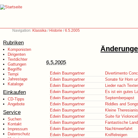
Navigation:
Klassika
/
Historie
/
6.5.2005
Rubriken
Änderungen
Komponisten
Dirigenten
Textdichter
6.5.2005
Gattungen
Begriffe
Edwin Baumgartner
Divertimento Conc
Tempi
Jahrestage
Edwin Baumgartner
Sonate für Horn un
Kataloge
Edwin Baumgartner
Lieder nach Texte
Einkaufen
Edwin Baumgartner
Es ist ein gutes L
Edwin Baumgartner
Septemberpapst
CD-Tipps
Angebote
Edwin Baumgartner
Riddles and Song
Edwin Baumgartner
Kleine Theresiani
Service
Edwin Baumgartner
Suite für Violoncel
Suchen
Edwin Baumgartner
Fantastische Land
Kontakt
Edwin Baumgartner
Nachtmeerfahrt
Impressum
Datenschutz
Edwin Baumgartner
Kniffelreigen