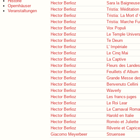
Historie
Hector Berlioz
Sara la Baigneuse
Opernhäuser
Hector Berlioz
Tristia: Méditation
Veranstaltungen
Hector Berlioz
Tristia: La Mort d'
Hector Berlioz
Tristia: Marche Fu
Hector Berlioz
Vox Populi
Hector Berlioz
Le Temple Univers
Hector Berlioz
Te Deum
Hector Berlioz
L' Impériale
Hector Berlioz
Le Cinq Mai
Hector Berlioz
La Captive
Hector Berlioz
Fleurs des Landes
Hector Berlioz
Feuillets d' Album
Hector Berlioz
Grande Messe des
Hector Berlioz
Benvenuto Cellini
Hector Berlioz
Waverly
Hector Berlioz
Les francs-juges
Hector Berlioz
Le Roi Lear
Hector Berlioz
Le Carnaval Roma
Hector Berlioz
Harold en Italie
Hector Berlioz
Roméo et Juliette
Hector Berlioz
Rêverie et Caprice
Giacomo Meyerbeer
Struensee