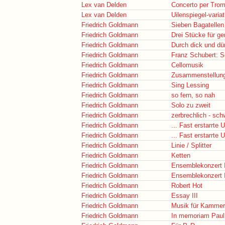
Lex van Delden
Concerto per Trom
Lex van Delden
Uilenspiegel-variat
Friedrich Goldmann
Sieben Bagatellen
Friedrich Goldmann
Drei Stücke für g
Friedrich Goldmann
Durch dick und dü
Friedrich Goldmann
Franz Schubert: S
Friedrich Goldmann
Cellomusik
Friedrich Goldmann
Zusammenstellun
Friedrich Goldmann
Sing Lessing
Friedrich Goldmann
so fern, so nah
Friedrich Goldmann
Solo zu zweit
Friedrich Goldmann
zerbrechlich - sc
Friedrich Goldmann
... Fast erstarrte 
Friedrich Goldmann
... Fast erstarrte 
Friedrich Goldmann
Linie / Splitter
Friedrich Goldmann
Ketten
Friedrich Goldmann
Ensemblekonzert 
Friedrich Goldmann
Ensemblekonzert I
Friedrich Goldmann
Robert Hot
Friedrich Goldmann
Essay III
Friedrich Goldmann
Musik für Kammer
Friedrich Goldmann
In memoriam Pau