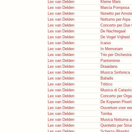
Lex van Delden
Kleine Mars
Lex van Delden
Marcia Pomposa
Lex van Delden
Nonetto per Amst
Lex van Delden
Notturno per Arpa
Lex van Delden
Concerto per Due 
Lex van Delden
De Nachtegaal
Lex van Delden
De Vogel Vrijheid
Lex van Delden
Icarus
Lex van Delden
In Memoriam
Lex van Delden
Trio per Orchestra
Lex van Delden
Pantomime
Lex van Delden
Draaidans
Lex van Delden
Musica Sinfonica
Lex van Delden
Bafadis
Lex van Delden
Trittico
Lex van Delden
Musica di Catasto
Lex van Delden
Concerto per Orga
Lex van Delden
De Koperen Ploert
Lex van Delden
Ouverture voor ee
Lex van Delden
Tomba
Lex van Delden
Musica Notturna a
Lex van Delden
Quintetto per Stru
Lex van Delden
Scherzo (Rondo)