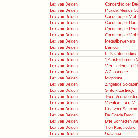
Lex van Delden
Concertino per Du
Lex van Delden
Piccola Musica Co
Lex van Delden
Concerto per Violi
Lex van Delden
Concerto per Due 
Lex van Delden
Concerto per Perc
Lex van Delden
Concerto per Violi
Lex van Delden
Metaalbewerkers
Lex van Delden
L'amour
Lex van Delden
In Nachtschaduw
Lex van Delden
't Amsteldamsch 
Lex van Delden
Vier Liederen uit "
Lex van Delden
A Cassandre
Lex van Delden
Mignonne
Lex van Delden
Zingende Soldate
Lex van Delden
Sinterklaasliedje
Lex van Delden
Twee Voorwoorde
Lex van Delden
Vocalise - sur 'A'
Lex van Delden
Lied voor Scapino
Lex van Delden
De Goede Dood
Lex van Delden
Drie Sonnetten v
Lex van Delden
Tien Kerstliederen
Lex van Delden
Galathea