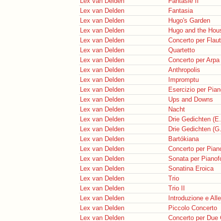
Lex van Delden
Fantasie II
Lex van Delden
Fantasia
Lex van Delden
Hugo's Garden
Lex van Delden
Hugo and the Hou
Lex van Delden
Concerto per Flau
Lex van Delden
Quartetto
Lex van Delden
Concerto per Arpa
Lex van Delden
Anthropolis
Lex van Delden
Impromptu
Lex van Delden
Esercizio per Piano
Lex van Delden
Ups and Downs
Lex van Delden
Nacht
Lex van Delden
Drie Gedichten (E.
Lex van Delden
Drie Gedichten (G
Lex van Delden
Bartókiana
Lex van Delden
Concerto per Pian
Lex van Delden
Sonata per Pianof
Lex van Delden
Sonatina Eroica
Lex van Delden
Trio
Lex van Delden
Trio II
Lex van Delden
Introduzione e All
Lex van Delden
Piccolo Concerto
Lex van Delden
Concerto per Due 