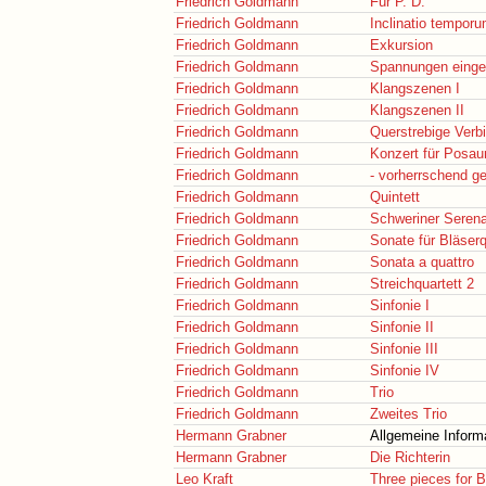
Friedrich Goldmann
Für P. D.
Friedrich Goldmann
Inclinatio tempor
Friedrich Goldmann
Exkursion
Friedrich Goldmann
Spannungen einge
Friedrich Goldmann
Klangszenen I
Friedrich Goldmann
Klangszenen II
Friedrich Goldmann
Querstrebige Verb
Friedrich Goldmann
Konzert für Posau
Friedrich Goldmann
- vorherrschend ge
Friedrich Goldmann
Quintett
Friedrich Goldmann
Schweriner Seren
Friedrich Goldmann
Sonate für Bläserq
Friedrich Goldmann
Sonata a quattro
Friedrich Goldmann
Streichquartett 2
Friedrich Goldmann
Sinfonie I
Friedrich Goldmann
Sinfonie II
Friedrich Goldmann
Sinfonie III
Friedrich Goldmann
Sinfonie IV
Friedrich Goldmann
Trio
Friedrich Goldmann
Zweites Trio
Hermann Grabner
Allgemeine Inform
Hermann Grabner
Die Richterin
Leo Kraft
Three pieces for B