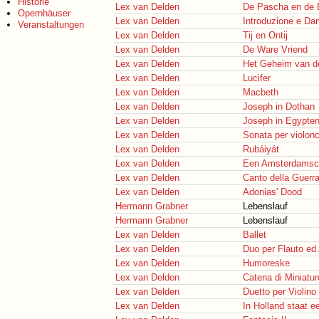
Historie
Lex van Delden
De Pascha en de 
Opernhäuser
Lex van Delden
Introduzione e Da
Veranstaltungen
Lex van Delden
Tij en Ontij
Lex van Delden
De Ware Vriend
Lex van Delden
Het Geheim van de
Lex van Delden
Lucifer
Lex van Delden
Macbeth
Lex van Delden
Joseph in Dothan
Lex van Delden
Joseph in Egypte
Lex van Delden
Sonata per violonc
Lex van Delden
Rubáiyát
Lex van Delden
Een Amsterdamsc
Lex van Delden
Canto della Guerr
Lex van Delden
Adonias' Dood
Hermann Grabner
Lebenslauf
Hermann Grabner
Lebenslauf
Lex van Delden
Ballet
Lex van Delden
Duo per Flauto ed
Lex van Delden
Humoreske
Lex van Delden
Catena di Miniatur
Lex van Delden
Duetto per Violino
Lex van Delden
In Holland staat e