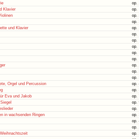
ie
op.
d Klavier
op.
Violinen
op.
op.
nette und Klavier
op.
op.
op.
op.
op.
op.
ger
op.
op.
op.
ete, Orgel und Percussion
op.
eg
op.
 für Eva und Jakob
op.
 Siegel
op.
eslieder
op.
en in wachsenden Ringen
op.
op.
op.
 Weihnachtszeit
op.