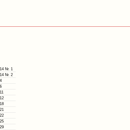
14 Nr. 1
14 Nr. 2
 4
 6
 11
 12
 18
 21
 22
 25
 29