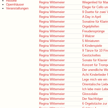
Historie
Regina Wittemeier
Wiegenlied für Mar
Opernhäuser
Regina Wittemeier
Elegie für Cello un
Veranstaltungen
Regina Wittemeier
9 Duette für zwei 
Regina Wittemeier
A Day in April
Regina Wittemeier
Sonatine für Klari
Regina Wittemeier
Orgelpfeifen
Regina Wittemeier
Freudensprünge
Regina Wittemeier
3 Walzer
Regina Wittemeier
5 Miniaturen
Regina Wittemeier
6 Kinderspiele
Regina Wittemeier
9 Tänze für 10 Fin
Regina Wittemeier
Gestückeltes
Regina Wittemeier
Sonate für Klavier
Regina Wittemeier
Konzert für Tromp
Regina Wittemeier
Der unendliche W
Regina Wittemeier
Acht Kinderlieder
Regina Wittemeier
Lege mich wie ein
Regina Wittemeier
Orientalische Lieb
Regina Wittemeier
Ich lebe mein Leb
Regina Wittemeier
Glossolalie
Regina Wittemeier
Der Nachfolger
Regina Wittemeier
6 Orgelstücke zur