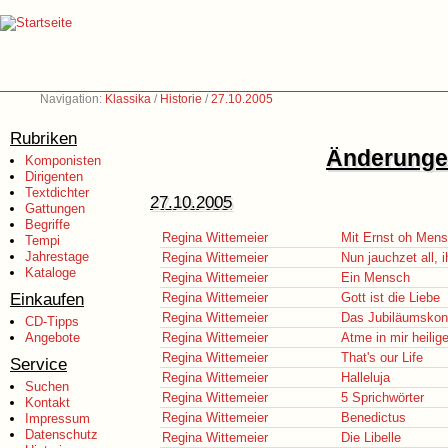
Navigation:
Klassika
/
Historie
/
27.10.2005
Rubriken
Änderungen
Komponisten
Dirigenten
Textdichter
27.10.2005
Gattungen
Begriffe
Regina Wittemeier
Mit Ernst oh Men
Tempi
Jahrestage
Regina Wittemeier
Nun jauchzet all,
Kataloge
Regina Wittemeier
Ein Mensch
Einkaufen
Regina Wittemeier
Gott ist die Liebe
Regina Wittemeier
Das Jubiläumskon
CD-Tipps
Angebote
Regina Wittemeier
Atme in mir heilig
Regina Wittemeier
That's our Life
Service
Regina Wittemeier
Halleluja
Suchen
Regina Wittemeier
5 Sprichwörter
Kontakt
Regina Wittemeier
Benedictus
Impressum
Datenschutz
Regina Wittemeier
Die Libelle