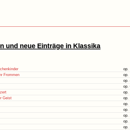
 und neue Einträge in Klassika
schenkinder
op. 
 ihr Frommen
op. 
op.
op.
zert
op.
er Geist
op.
op.
op.
op.
op.
op.