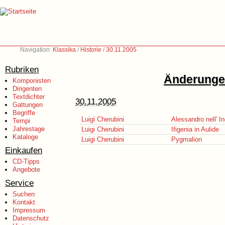
Navigation:
Klassika
/
Historie
/
30.11.2005
Rubriken
Änderungen
Komponisten
Dirigenten
Textdichter
30.11.2005
Gattungen
Begriffe
Luigi Cherubini
Alessandro nell' In
Tempi
Jahrestage
Luigi Cherubini
Ifigenia in Aulide
Kataloge
Luigi Cherubini
Pygmalion
Einkaufen
CD-Tipps
Angebote
Service
Suchen
Kontakt
Impressum
Datenschutz