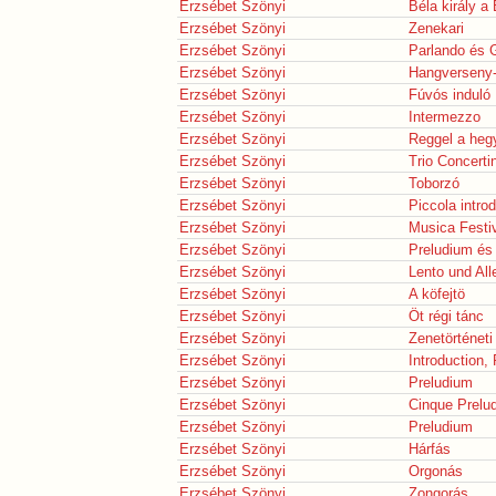
Erzsébet Szönyi
Béla király a
Erzsébet Szönyi
Zenekari
Erzsébet Szönyi
Parlando és 
Erzsébet Szönyi
Hangverseny-
Erzsébet Szönyi
Fúvós induló
Erzsébet Szönyi
Intermezzo
Erzsébet Szönyi
Reggel a heg
Erzsébet Szönyi
Trio Concerti
Erzsébet Szönyi
Toborzó
Erzsébet Szönyi
Piccola intro
Erzsébet Szönyi
Musica Festi
Erzsébet Szönyi
Preludium és
Erzsébet Szönyi
Lento und All
Erzsébet Szönyi
A köfejtö
Erzsébet Szönyi
Öt régi tánc
Erzsébet Szönyi
Zenetörténeti
Erzsébet Szönyi
Introduction,
Erzsébet Szönyi
Preludium
Erzsébet Szönyi
Cinque Prelud
Erzsébet Szönyi
Preludium
Erzsébet Szönyi
Hárfás
Erzsébet Szönyi
Orgonás
Erzsébet Szönyi
Zongorás