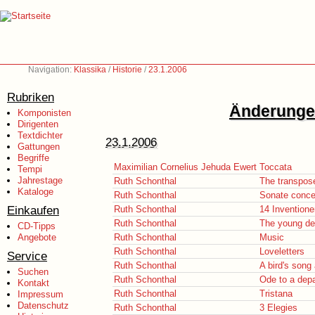
Navigation:
Klassika
/
Historie
/
23.1.2006
Rubriken
Änderungen
Komponisten
Dirigenten
Textdichter
23.1.2006
Gattungen
Begriffe
Maximilian Cornelius Jehuda Ewert
Toccata
Tempi
Jahrestage
Ruth Schonthal
The transpos
Kataloge
Ruth Schonthal
Sonate conce
Einkaufen
Ruth Schonthal
14 Inventione
Ruth Schonthal
The young dea
CD-Tipps
Angebote
Ruth Schonthal
Music
Ruth Schonthal
Loveletters
Service
Ruth Schonthal
A bird's song 
Suchen
Ruth Schonthal
Ode to a dep
Kontakt
Ruth Schonthal
Tristana
Impressum
Datenschutz
Ruth Schonthal
3 Elegies