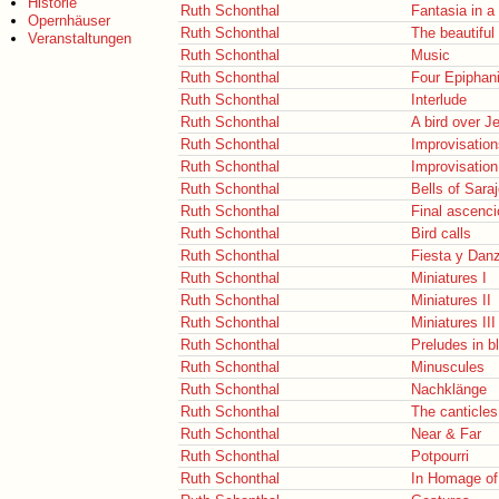
Historie
Ruth Schonthal
Fantasia in a
Opernhäuser
Ruth Schonthal
The beautiful
Veranstaltungen
Ruth Schonthal
Music
Ruth Schonthal
Four Epiphan
Ruth Schonthal
Interlude
Ruth Schonthal
A bird over J
Ruth Schonthal
Improvisation
Ruth Schonthal
Improvisation
Ruth Schonthal
Bells of Sara
Ruth Schonthal
Final ascenci
Ruth Schonthal
Bird calls
Ruth Schonthal
Fiesta y Dan
Ruth Schonthal
Miniatures I
Ruth Schonthal
Miniatures II
Ruth Schonthal
Miniatures III
Ruth Schonthal
Preludes in b
Ruth Schonthal
Minuscules
Ruth Schonthal
Nachklänge
Ruth Schonthal
The canticle
Ruth Schonthal
Near & Far
Ruth Schonthal
Potpourri
Ruth Schonthal
In Homage of.