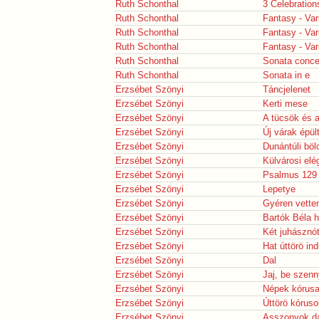
Ruth Schonthal
3 Celebration
Ruth Schonthal
Fantasy - Var
Ruth Schonthal
Fantasy - Var
Ruth Schonthal
Fantasy - Var
Ruth Schonthal
Sonata conce
Ruth Schonthal
Sonata in e
Erzsébet Szönyi
Táncjelenet
Erzsébet Szönyi
Kerti mese
Erzsébet Szönyi
A tücsök és 
Erzsébet Szönyi
Új várak épül
Erzsébet Szönyi
Dunántúli bö
Erzsébet Szönyi
Külvárosi elé
Erzsébet Szönyi
Psalmus 129
Erzsébet Szönyi
Lepetye
Erzsébet Szönyi
Gyéren vett
Erzsébet Szönyi
Bartók Béla h
Erzsébet Szönyi
Két juhásznó
Erzsébet Szönyi
Hat úttörö ind
Erzsébet Szönyi
Dal
Erzsébet Szönyi
Jaj, be szen
Erzsébet Szönyi
Népek kórus
Erzsébet Szönyi
Úttörö kóruso
Erzsébet Szönyi
Asszonyok d