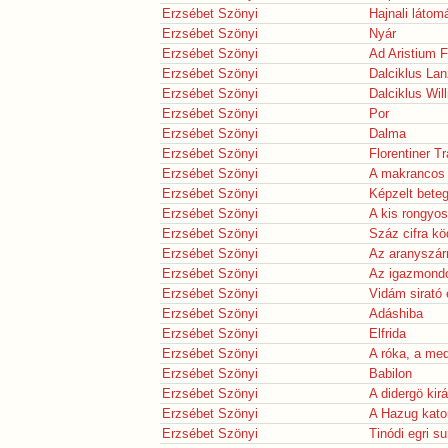
Erzsébet Szönyi
Hajnali látom
Erzsébet Szönyi
Nyár
Erzsébet Szönyi
Ad Aristium 
Erzsébet Szönyi
Dalciklus Lan
Erzsébet Szönyi
Dalciklus Wil
Erzsébet Szönyi
Por
Erzsébet Szönyi
Dalma
Erzsébet Szönyi
Florentiner T
Erzsébet Szönyi
A makrancos 
Erzsébet Szönyi
Képzelt bete
Erzsébet Szönyi
A kis rongyos
Erzsébet Szönyi
Száz cifra k
Erzsébet Szönyi
Az aranyszá
Erzsébet Szönyi
Az igazmondó
Erzsébet Szönyi
Vidám sirató
Erzsébet Szönyi
Adáshiba
Erzsébet Szönyi
Elfrida
Erzsébet Szönyi
A róka, a me
Erzsébet Szönyi
Babilon
Erzsébet Szönyi
A didergö kirá
Erzsébet Szönyi
A Hazug kato
Erzsébet Szönyi
Tinódi egri 