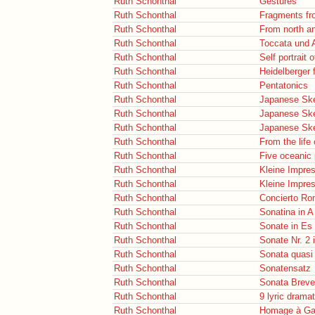
Ruth Schonthal
Gestures
Ruth Schonthal
Fragments fr
Ruth Schonthal
From north an
Ruth Schonthal
Toccata und A
Ruth Schonthal
Self portrait 
Ruth Schonthal
Heidelberger f
Ruth Schonthal
Pentatonics
Ruth Schonthal
Japanese Sk
Ruth Schonthal
Japanese Sk
Ruth Schonthal
Japanese Sk
Ruth Schonthal
From the life
Ruth Schonthal
Five oceanic 
Ruth Schonthal
Kleine Impres
Ruth Schonthal
Kleine Impres
Ruth Schonthal
Concierto Ro
Ruth Schonthal
Sonatina in A
Ruth Schonthal
Sonate in Es
Ruth Schonthal
Sonate Nr. 2 
Ruth Schonthal
Sonata quasi 
Ruth Schonthal
Sonatensatz
Ruth Schonthal
Sonata Breve
Ruth Schonthal
9 lyric drama
Ruth Schonthal
Homage à Gar