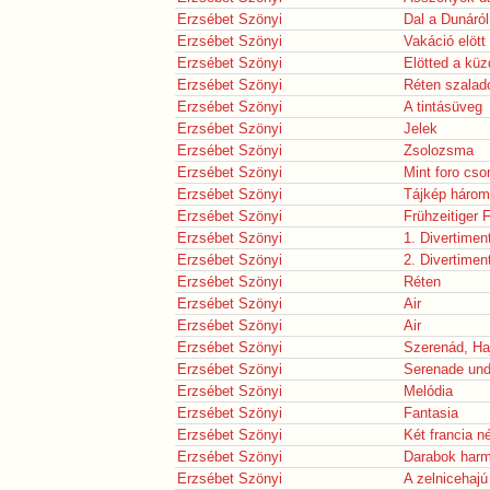
Erzsébet Szönyi
Dal a Dunáról
Erzsébet Szönyi
Vakáció elött
Erzsébet Szönyi
Elötted a kü
Erzsébet Szönyi
Réten szalad
Erzsébet Szönyi
A tintásüveg
Erzsébet Szönyi
Jelek
Erzsébet Szönyi
Zsolozsma
Erzsébet Szönyi
Mint foro cs
Erzsébet Szönyi
Tájkép három
Erzsébet Szönyi
Frühzeitiger F
Erzsébet Szönyi
1. Divertimen
Erzsébet Szönyi
2. Divertimen
Erzsébet Szönyi
Réten
Erzsébet Szönyi
Air
Erzsébet Szönyi
Air
Erzsébet Szönyi
Szerenád, Haj
Erzsébet Szönyi
Serenade un
Erzsébet Szönyi
Melódia
Erzsébet Szönyi
Fantasia
Erzsébet Szönyi
Két francia 
Erzsébet Szönyi
Darabok har
Erzsébet Szönyi
A zelnicehajú