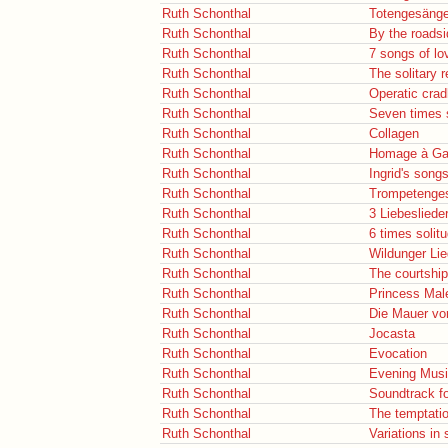
Ruth Schonthal
Totengesäng
Ruth Schonthal
By the roadsi
Ruth Schonthal
7 songs of lo
Ruth Schonthal
The solitary 
Ruth Schonthal
Operatic crad
Ruth Schonthal
Seven times 
Ruth Schonthal
Collagen
Ruth Schonthal
Homage à Gar
Ruth Schonthal
Ingrid's song
Ruth Schonthal
Trompetenge
Ruth Schonthal
3 Liebesliede
Ruth Schonthal
6 times solit
Ruth Schonthal
Wildunger Li
Ruth Schonthal
The courtship
Ruth Schonthal
Princess Mal
Ruth Schonthal
Die Mauer vo
Ruth Schonthal
Jocasta
Ruth Schonthal
Evocation
Ruth Schonthal
Evening Mus
Ruth Schonthal
Soundtrack fo
Ruth Schonthal
The temptatio
Ruth Schonthal
Variations in