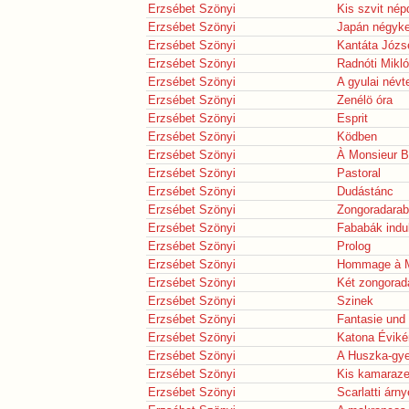
Erzsébet Szönyi
Kis szvit nép
Erzsébet Szönyi
Japán négyke
Erzsébet Szönyi
Kantáta Józse
Erzsébet Szönyi
Radnóti Mikló
Erzsébet Szönyi
A gyulai névt
Erzsébet Szönyi
Zenélö óra
Erzsébet Szönyi
Esprit
Erzsébet Szönyi
Ködben
Erzsébet Szönyi
À Monsieur B
Erzsébet Szönyi
Pastoral
Erzsébet Szönyi
Dudástánc
Erzsébet Szönyi
Zongoradarab
Erzsébet Szönyi
Fababák indu
Erzsébet Szönyi
Prolog
Erzsébet Szönyi
Hommage à M
Erzsébet Szönyi
Két zongorad
Erzsébet Szönyi
Szinek
Erzsébet Szönyi
Fantasie und
Erzsébet Szönyi
Katona Évik
Erzsébet Szönyi
A Huszka-gy
Erzsébet Szönyi
Kis kamaraz
Erzsébet Szönyi
Scarlatti árn