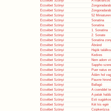
Erzsébet Szönyi
A makrancos 
Erzsébet Szönyi
Zongoradarab
Erzsébet Szönyi
Zongoradarab
Erzsébet Szönyi
52 Miniaturen
Erzsébet Szönyi
Sonatina
Erzsébet Szönyi
Sonatina
Erzsébet Szönyi
1. Sonatina
Erzsébet Szönyi
2. Sonate
Erzsébet Szönyi
Sonatina zon
Erzsébet Szönyi
Ábránd
Erzsébet Szönyi
Hajók találko
Erzsébet Szönyi
Kedves
Erzsébet Szönyi
Nem adom vi
Erzsébet Szönyi
Sappho szer
Erzsébet Szönyi
Puer natus es
Erzsébet Szönyi
Ádám hol va
Erzsébet Szönyi
Pauvre hirond
Erzsébet Szönyi
Ballagó
Erzsébet Szönyi
A csenddel te
Erzsébet Szönyi
A patak halál
Erzsébet Szönyi
Esti sugárko
Erzsébet Szönyi
Két kis egér
Erzsébet Szönyi
Csipkerózsa