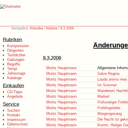
Navigation:
Klassika
/
Historie
/
9.3.2006
Rubriken
Änderungen
Komponisten
Dirigenten
Textdichter
9.3.2006
Gattungen
Begriffe
Moritz Hauptmann
Allgemeine Inform
Tempi
Jahrestage
Moritz Hauptmann
Salve Regina
Kataloge
Moritz Hauptmann
Lauda anima mea
Einkaufen
Moritz Hauptmann
Im Sommer
Moritz Hauptmann
Wanderers Nachtl
CD-Tipps
Angebote
Moritz Hauptmann
Mailied
Moritz Hauptmann
Frühzeitiger Frühli
Service
Moritz Hauptmann
Frühlingsliebe
Suchen
Moritz Hauptmann
Morgengesang
Kontakt
Moritz Hauptmann
Die Nacht ist ge
Impressum
Datenschutz
Moritz Hauptmann
Komm, Heilger Ge