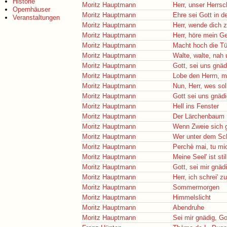
Historie
Moritz Hauptmann
Herr, unser Herrsc
Opernhäuser
Moritz Hauptmann
Ehre sei Gott in d
Veranstaltungen
Moritz Hauptmann
Herr, wende dich
Moritz Hauptmann
Herr, höre mein G
Moritz Hauptmann
Macht hoch die Tü
Moritz Hauptmann
Walte, walte, nah 
Moritz Hauptmann
Gott, sei uns gnäd
Moritz Hauptmann
Lobe den Herrn, m
Moritz Hauptmann
Nun, Herr, wes sol
Moritz Hauptmann
Gott sei uns gnäd
Moritz Hauptmann
Hell ins Fenster
Moritz Hauptmann
Der Lärchenbaum
Moritz Hauptmann
Wenn Zweie sich g
Moritz Hauptmann
Wer unter dem Sc
Moritz Hauptmann
Perchè mai, tu mi
Moritz Hauptmann
Meine Seel' ist sti
Moritz Hauptmann
Gott, sei mir gnäd
Moritz Hauptmann
Herr, ich schrei' zu
Moritz Hauptmann
Sommermorgen
Moritz Hauptmann
Himmelslicht
Moritz Hauptmann
Abendruhe
Moritz Hauptmann
Sei mir gnädig, Go