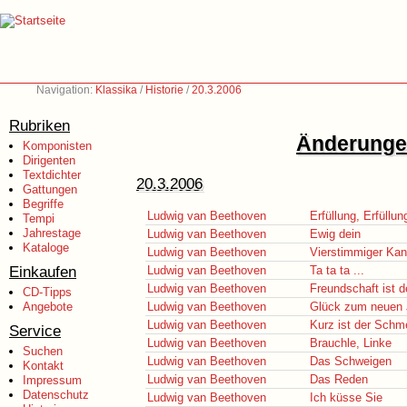
Navigation:
Klassika
/
Historie
/
20.3.2006
Rubriken
Änderungen
Komponisten
Dirigenten
Textdichter
20.3.2006
Gattungen
Begriffe
Ludwig van Beethoven
Erfüllung, Erfüllun
Tempi
Jahrestage
Ludwig van Beethoven
Ewig dein
Kataloge
Ludwig van Beethoven
Vierstimmiger Ka
Einkaufen
Ludwig van Beethoven
Ta ta ta ...
Ludwig van Beethoven
Freundschaft ist d
CD-Tipps
Angebote
Ludwig van Beethoven
Glück zum neuen 
Ludwig van Beethoven
Kurz ist der Schm
Service
Ludwig van Beethoven
Brauchle, Linke
Suchen
Ludwig van Beethoven
Das Schweigen
Kontakt
Ludwig van Beethoven
Das Reden
Impressum
Datenschutz
Ludwig van Beethoven
Ich küsse Sie