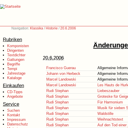
Navigation:
Klassika
/
Historie
/
20.6.2006
Rubriken
Änderungen
Komponisten
Dirigenten
Textdichter
20.6.2006
Gattungen
Begriffe
Francisco Guerau
Allgemeine Inform
Tempi
Jahrestage
Johann von Herbeck
Allgemeine Inform
Kataloge
Marcel Landowski
Allgemeine Inform
Einkaufen
Marcel Landowski
Les Hauts de Hurl
Rudi Stephan
Liebeszauber
CD-Tipps
Angebote
Rudi Stephan
Groteske für Geig
Rudi Stephan
Für Harmonium
Service
Rudi Stephan
Musik für sieben 
Suchen
Rudi Stephan
Waldstille
Kontakt
Rudi Stephan
Weihnachtstext
Impressum
Datenschutz
Rudi Stephan
Auf den Tod einer