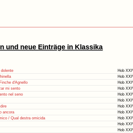
 und neue Einträge in Klassika
 dolente
Hob XXI
inella
Hob XXI
Finche d'Agnello
Hob XXI
lzar mi sento
Hob XXI
sento nel seno
Hob XXI
Hob XXI
dire
Hob XXI
o ancora
Hob XXI
mico / Qual destra omicida
Hob XXI
Hob XXI
Hob XXI