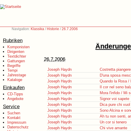
Navigation:
Klassika
/
Historie
/
26.7.2006
Rubriken
Änderungen
Komponisten
Dirigenten
Textdichter
26.7.2006
Gattungen
Begriffe
Joseph Haydn
Costretta piangere
Tempi
Jahrestage
Joseph Haydn
D'una sposa mesch
Kataloge
Joseph Haydn
Quando la Rosa / 
Einkaufen
Joseph Haydn
Il cor nel seno ba
Joseph Haydn
Mora l'infido / Mi 
CD-Tipps
Angebote
Joseph Haydn
Signor voi sapete
Joseph Haydn
Dica pure chi vuol 
Service
Joseph Haydn
Sono Alcina e son
Suchen
Joseph Haydn
Ah tu non senti, a
Kontakt
Joseph Haydn
Un cor si tenero
Impressum
Datenschutz
Joseph Haydn
Chi vive amante