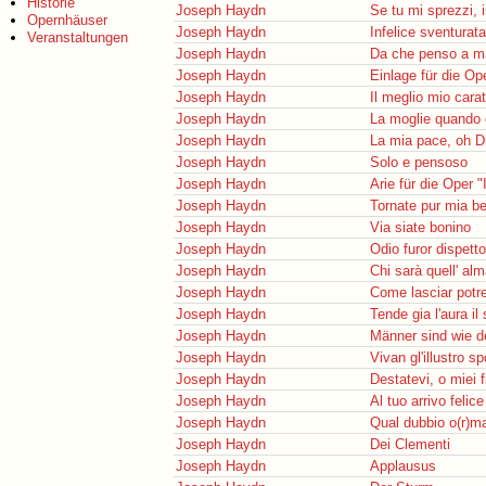
Historie
Joseph Haydn
Se tu mi sprezzi, 
Opernhäuser
Joseph Haydn
Infelice sventurata
Veranstaltungen
Joseph Haydn
Da che penso a ma
Joseph Haydn
Einlage für die O
Joseph Haydn
Il meglio mio carat
Joseph Haydn
La moglie quando
Joseph Haydn
La mia pace, oh D
Joseph Haydn
Solo e pensoso
Joseph Haydn
Arie für die Oper "
Joseph Haydn
Tornate pur mia be
Joseph Haydn
Via siate bonino
Joseph Haydn
Odio furor dispetto
Joseph Haydn
Chi sarà quell' alm
Joseph Haydn
Come lasciar potre
Joseph Haydn
Tende gia l'aura il
Joseph Haydn
Männer sind wie d
Joseph Haydn
Vivan gl'illustro sp
Joseph Haydn
Destatevi, o miei f
Joseph Haydn
Al tuo arrivo felice
Joseph Haydn
Qual dubbio o(r)m
Joseph Haydn
Dei Clementi
Joseph Haydn
Applausus