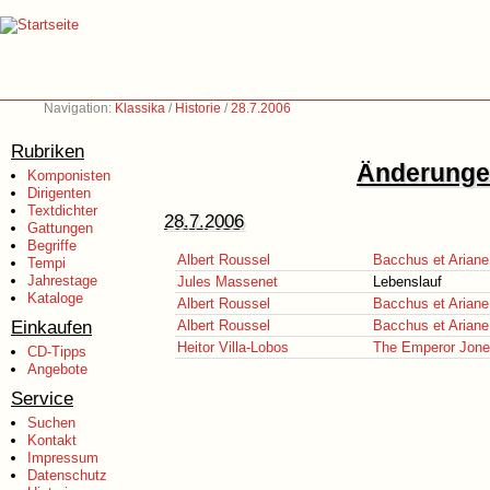
Navigation:
Klassika
/
Historie
/
28.7.2006
Rubriken
Änderungen
Komponisten
Dirigenten
Textdichter
28.7.2006
Gattungen
Begriffe
Albert Roussel
Bacchus et Ariane
Tempi
Jahrestage
Jules Massenet
Lebenslauf
Kataloge
Albert Roussel
Bacchus et Ariane 
Einkaufen
Albert Roussel
Bacchus et Ariane 
Heitor Villa-Lobos
The Emperor Jon
CD-Tipps
Angebote
Service
Suchen
Kontakt
Impressum
Datenschutz