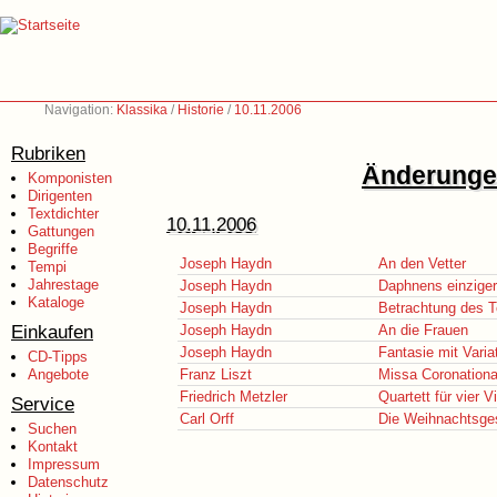
Navigation:
Klassika
/
Historie
/
10.11.2006
Rubriken
Änderungen
Komponisten
Dirigenten
Textdichter
10.11.2006
Gattungen
Begriffe
Joseph Haydn
An den Vetter
Tempi
Jahrestage
Joseph Haydn
Daphnens einziger
Kataloge
Joseph Haydn
Betrachtung des 
Einkaufen
Joseph Haydn
An die Frauen
Joseph Haydn
Fantasie mit Varia
CD-Tipps
Angebote
Franz Liszt
Missa Coronationa
Friedrich Metzler
Quartett für vier Vi
Service
Carl Orff
Die Weihnachtsge
Suchen
Kontakt
Impressum
Datenschutz