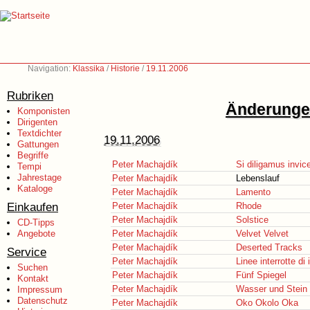
Navigation:
Klassika
/
Historie
/
19.11.2006
Rubriken
Änderungen
Komponisten
Dirigenten
Textdichter
19.11.2006
Gattungen
Begriffe
Peter Machajdík
Si diligamus invi
Tempi
Jahrestage
Peter Machajdík
Lebenslauf
Kataloge
Peter Machajdík
Lamento
Einkaufen
Peter Machajdík
Rhode
Peter Machajdík
Solstice
CD-Tipps
Angebote
Peter Machajdík
Velvet Velvet
Peter Machajdík
Deserted Tracks
Service
Peter Machajdík
Linee interrotte di
Suchen
Peter Machajdík
Fünf Spiegel
Kontakt
Peter Machajdík
Wasser und Stein
Impressum
Datenschutz
Peter Machajdík
Oko Okolo Oka