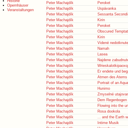
Historie
Peter Machajdík
Peroket
Opernhäuser
Peter Machajdík
Uspávanka
Veranstaltungen
Peter Machajdík
Sessanta Secondi
Peter Machajdík
Kirin
Peter Machajdík
Peroket
Peter Machajdík
Obscured Temptat
Peter Machajdík
Kirin
Peter Machajdík
Videné nedotknute
Peter Machajdík
Namah
Peter Machajdík
Lasea
Peter Machajdík
Najdene zabudnut
Peter Machajdík
Wrieskalotkipaoxq
Peter Machajdík
Er endete und beg
Peter Machajdík
Atmen des Atems
Peter Machajdík
Portrait of an Aqu
Peter Machajdík
Hunimo
Peter Machajdík
Zmyselné utajova
Peter Machajdík
Dem Regenbogen w
Peter Machajdík
Flowing into the 
Peter Machajdík
Rosa dookola
Peter Machajdík
... and the Earth wi
Peter Machajdík
Intime Musik