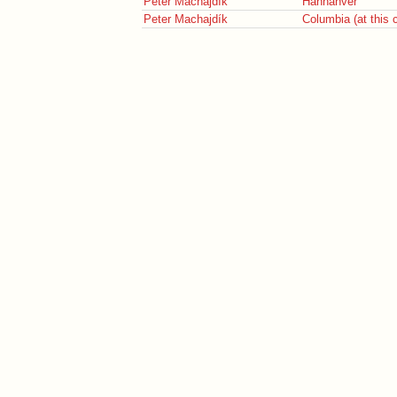
Peter Machajdík
Hannahver
Peter Machajdík
Columbia (at this 