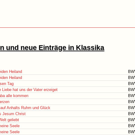
 und neue Einträge in Klassika
iden Heiland
BW
iden Heiland
BW
esen Tag
BW
 Liebe hat uns der Vater erzeiget
BW
aba alle kommen
BW
Herzen
BW
 auf Anhalts Ruhm und Glück
BW
s Jesum Christ
BW
Welt geliebt
BW
meine Seele
BW
meine Seele
BW