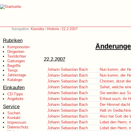
Navigation:
Klassika
/
Historie
/
22.2.2007
Rubriken
Änderungen
Komponisten
Dirigenten
Textdichter
22.2.2007
Gattungen
Begriffe
Johann Sebastian Bach
Nun komm, der He
Tempi
Jahrestage
Johann Sebastian Bach
Nun komm, der He
Kataloge
Johann Sebastian Bach
Christen, ätzet di
Einkaufen
Johann Sebastian Bach
Sehet, welche eine
Johann Sebastian Bach
Sie werden aus S
CD-Tipps
Angebote
Johann Sebastian Bach
Erfreut euch, ihr 
Johann Sebastian Bach
Der Himmel dacht
Service
Johann Sebastian Bach
Halt im Gedächtni
Suchen
Johann Sebastian Bach
Also hat Gott die 
Kontakt
Johann Sebastian Bach
Lobet den Herrn, 
Impressum
Datenschutz
Johann Sebastian Bach
Lobet den Herrn, 