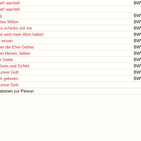
et! wachet!
BW
et! wachet!
g
BW
tes Willen
BW
 so schicks mit mir
BW
er wird mein Wort halten
BW
n essen
BW
en die Ehre Gottes
BW
nen Herren, lieben
BW
e Seele
BW
t Sonn und Schild
BW
 unser Gott
BW
tt geboren
BW
 unser Gott
ationen zur Person