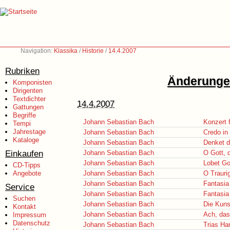
Navigation:
Klassika
/
Historie
/
14.4.2007
Rubriken
Änderungen
Komponisten
Dirigenten
Textdichter
14.4.2007
Gattungen
Begriffe
Johann Sebastian Bach
Konzert f
Tempi
Jahrestage
Johann Sebastian Bach
Credo i
Kataloge
Johann Sebastian Bach
Denket d
Einkaufen
Johann Sebastian Bach
O Gott, 
Johann Sebastian Bach
Lobet Go
CD-Tipps
Angebote
Johann Sebastian Bach
O Traurig
Johann Sebastian Bach
Fantasia
Service
Johann Sebastian Bach
Fantasia
Suchen
Johann Sebastian Bach
Die Kuns
Kontakt
Johann Sebastian Bach
Ach, das
Impressum
Datenschutz
Johann Sebastian Bach
Trias Ha