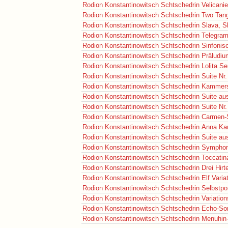
Rodion Konstantinowitsch Schtschedrin
Velicanie
Rodion Konstantinowitsch Schtschedrin
Two Tang
Rodion Konstantinowitsch Schtschedrin
Slava, S
Rodion Konstantinowitsch Schtschedrin
Telegra
Rodion Konstantinowitsch Schtschedrin
Sinfonis
Rodion Konstantinowitsch Schtschedrin
Präludiu
Rodion Konstantinowitsch Schtschedrin
Lolita S
Rodion Konstantinowitsch Schtschedrin
Suite Nr
Rodion Konstantinowitsch Schtschedrin
Kammers
Rodion Konstantinowitsch Schtschedrin
Suite aus
Rodion Konstantinowitsch Schtschedrin
Suite Nr
Rodion Konstantinowitsch Schtschedrin
Carmen-
Rodion Konstantinowitsch Schtschedrin
Anna Ka
Rodion Konstantinowitsch Schtschedrin
Suite au
Rodion Konstantinowitsch Schtschedrin
Symphoni
Rodion Konstantinowitsch Schtschedrin
Toccatin
Rodion Konstantinowitsch Schtschedrin
Drei Hirt
Rodion Konstantinowitsch Schtschedrin
Elf Vari
Rodion Konstantinowitsch Schtschedrin
Selbstpor
Rodion Konstantinowitsch Schtschedrin
Variatio
Rodion Konstantinowitsch Schtschedrin
Echo-So
Rodion Konstantinowitsch Schtschedrin
Menuhin