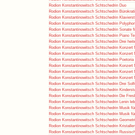
Rodion Konstantinowitsch Schtschedrin
Duo
Rodion Konstantinowitsch Schtschedrin
Bürokrat
Rodion Konstantinowitsch Schtschedrin
Klaviers
Rodion Konstantinowitsch Schtschedrin
Polyphon
Rodion Konstantinowitsch Schtschedrin
Sonate fü
Rodion Konstantinowitsch Schtschedrin
Piano Te
Rodion Konstantinowitsch Schtschedrin
Drei hei
Rodion Konstantinowitsch Schtschedrin
Konzert N
Rodion Konstantinowitsch Schtschedrin
Konzert N
Rodion Konstantinowitsch Schtschedrin
Poetoria
Rodion Konstantinowitsch Schtschedrin
Konzert N
Rodion Konstantinowitsch Schtschedrin
Konzert N
Rodion Konstantinowitsch Schtschedrin
Konzert N
Rodion Konstantinowitsch Schtschedrin
Drei Sol
Rodion Konstantinowitsch Schtschedrin
Kinderst
Rodion Konstantinowitsch Schtschedrin
Die Fres
Rodion Konstantinowitsch Schtschedrin
Lenin le
Rodion Konstantinowitsch Schtschedrin
Musik fü
Rodion Konstantinowitsch Schtschedrin
Musik fü
Rodion Konstantinowitsch Schtschedrin
Geometr
Rodion Konstantinowitsch Schtschedrin
Kristalle
Rodion Konstantinowitsch Schtschedrin
Russisch