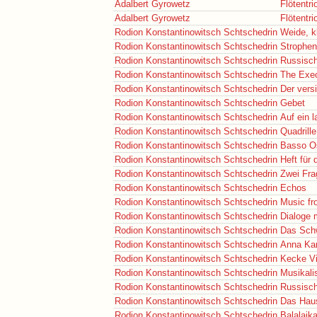
Adalbert Gyrowetz
Flötentri
Adalbert Gyrowetz
Flötentri
Rodion Konstantinowitsch Schtschedrin
Weide, k
Rodion Konstantinowitsch Schtschedrin
Strophe
Rodion Konstantinowitsch Schtschedrin
Russisch
Rodion Konstantinowitsch Schtschedrin
The Exec
Rodion Konstantinowitsch Schtschedrin
Der vers
Rodion Konstantinowitsch Schtschedrin
Gebet
Rodion Konstantinowitsch Schtschedrin
Auf ein 
Rodion Konstantinowitsch Schtschedrin
Quadrille
Rodion Konstantinowitsch Schtschedrin
Basso Os
Rodion Konstantinowitsch Schtschedrin
Heft für
Rodion Konstantinowitsch Schtschedrin
Zwei Fra
Rodion Konstantinowitsch Schtschedrin
Echos
Rodion Konstantinowitsch Schtschedrin
Music fr
Rodion Konstantinowitsch Schtschedrin
Dialoge 
Rodion Konstantinowitsch Schtschedrin
Das Sch
Rodion Konstantinowitsch Schtschedrin
Anna Ka
Rodion Konstantinowitsch Schtschedrin
Kecke Vi
Rodion Konstantinowitsch Schtschedrin
Musikali
Rodion Konstantinowitsch Schtschedrin
Russisc
Rodion Konstantinowitsch Schtschedrin
Das Hau
Rodion Konstantinowitsch Schtschedrin
Balalaik