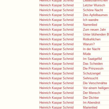
Heinrich Kaspar Schmid
Liebesflämmchen
Heinrich Kaspar Schmid
Letzter Wunsch
Heinrich Kaspar Schmid
Schöne Nacht
Heinrich Kaspar Schmid
Des Apfelbaumes 
Heinrich Kaspar Schmid
Ich wandre
Heinrich Kaspar Schmid
Narrenlied
Heinrich Kaspar Schmid
Zum neuen Jahr
Heinrich Kaspar Schmid
Unter blühenden 
Heinrich Kaspar Schmid
Rotkehlchen
Heinrich Kaspar Schmid
Warum?
Heinrich Kaspar Schmid
In der Nacht
Heinrich Kaspar Schmid
Müde
Heinrich Kaspar Schmid
Im Saatgefild
Heinrich Kaspar Schmid
Das Scheiden
Heinrich Kaspar Schmid
Die Prinzessin
Heinrich Kaspar Schmid
Schutzengel
Heinrich Kaspar Schmid
Sehnsucht
Heinrich Kaspar Schmid
Die Verschmähte
Heinrich Kaspar Schmid
Vor einem heilige
Heinrich Kaspar Schmid
Der Mensch
Heinrich Kaspar Schmid
Der Dichter
Heinrich Kaspar Schmid
Im Abendrot
Heinrich Kaspar Schmid
Marienlied