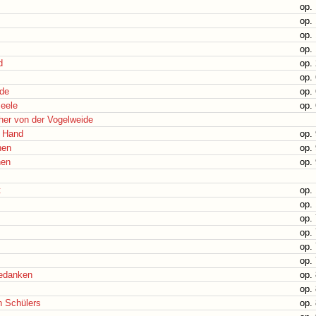
op. 
op. 
op. 
op. 
d
op.
op.
nde
op. 
eele
op. 
her von der Vogelweide
e Hand
op. 
hen
op. 
hen
op. 
t
op.
op. 
op. 
op. 
op. 
op. 
Gedanken
op. 
op. 
n Schülers
op. 