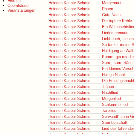
Historie
Heinrich Kaspar Schmid
Morgenmut
Opernhäuser
Heinrich Kaspar Schmid
Rosen
Veranstaltungen
Heinrich Kaspar Schmid
Gute Nacht
Heinrich Kaspar Schmid
Die tapfere Kehle
Heinrich Kaspar Schmid
Ein Weihnachtslie
Heinrich Kaspar Schmid
Liederserenade
Heinrich Kaspar Schmid
Liebt euch, Liebe
Heinrich Kaspar Schmid
So tanze, meine S
Heinrich Kaspar Schmid
Huldigung an Walt
Heinrich Kaspar Schmid
Komm, gib mir di
Heinrich Kaspar Schmid
Surre, surre Rädc
Heinrich Kaspar Schmid
Ein kleines Verse
Heinrich Kaspar Schmid
Heilige Nacht
Heinrich Kaspar Schmid
Die Frühlingsnach
Heinrich Kaspar Schmid
Tränen
Heinrich Kaspar Schmid
Nachtlied
Heinrich Kaspar Schmid
Morgenlied
Heinrich Kaspar Schmid
Schlummerlied
Heinrich Kaspar Schmid
Tanzlied
Heinrich Kaspar Schmid
So wandl' ich in 
Heinrich Kaspar Schmid
Sternbotschaft
Heinrich Kaspar Schmid
Lied des fahrende