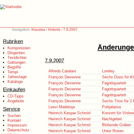
Navigation:
Klassika
/
Historie
/
7.9.2007
Rubriken
Änderungen
Komponisten
Dirigenten
Textdichter
7.9.2007
Gattungen
Begriffe
Alfredo Catalani
Loreley
Tempi
Jahrestage
François Devienne
Sechs Duos für Kla
Kataloge
François Devienne
Fagottquartett
Einkaufen
François Devienne
Fagottquartett
François Devienne
Fagottquartett
CD-Tipps
Angebote
François Devienne
Sechs Trios für 2 
Leevi Madetoja
Pohjalaisia
Service
Heinrich Kaspar Schmid
Konzert für Violon
Suchen
Heinrich Kaspar Schmid
Nachtgebet
Kontakt
Heinrich Kaspar Schmid
Blühende Gräber
Impressum
Datenschutz
Heinrich Kaspar Schmid
Unter Rosen