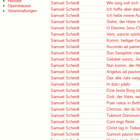
Historie
Samuel Scheidt
Wie lang soll sic
Opernhäuser
Samuel Scheidt
Ich hoffe aber dar
Veranstaltungen
Samuel Scheidt
Ich hebe meine Au
Samuel Scheidt
Siehe, der Hüter I
Samuel Scheidt
O Domine Jesu Chr
Samuel Scheidt
Veni, sancte spirit
Samuel Scheidt
Komm, heiliger Gei
Samuel Scheidt
Ascendo ad patr
Samuel Scheidt
Duo Seraphim cla
Samuel Scheidt
Gelobet seistu, Je
Samuel Scheidt
Nun komm, der He
Samuel Scheidt
Angelus ad pastor
Samuel Scheidt
Das alte Jahr verg
Samuel Scheidt
In dulci jubilo
Samuel Scheidt
Eine feste Burg is
Samuel Scheidt
Gott, der Vater, w
Samuel Scheidt
Puer natus in Beth
Samuel Scheidt
Christus, der du b
Samuel Scheidt
Tulerunt Dominu
Samuel Scheidt
Cum ergo fleret
Samuel Scheidt
Christ lag in Tod
Samuel Scheidt
Surrexit pastor bo