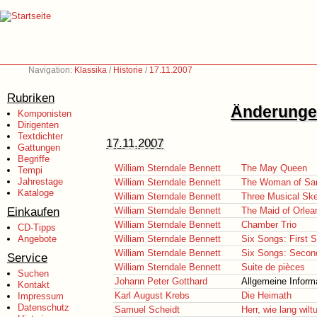
Navigation:
Klassika
/
Historie
/
17.11.2007
Rubriken
Änderungen
Komponisten
Dirigenten
Textdichter
17.11.2007
Gattungen
Begriffe
William Sterndale Bennett
The May Queen
Tempi
Jahrestage
William Sterndale Bennett
The Woman of Sa
Kataloge
William Sterndale Bennett
Three Musical Sk
Einkaufen
William Sterndale Bennett
The Maid of Orlea
William Sterndale Bennett
Chamber Trio
CD-Tipps
Angebote
William Sterndale Bennett
Six Songs: First S
William Sterndale Bennett
Six Songs: Secon
Service
William Sterndale Bennett
Suite de pièces
Suchen
Johann Peter Gotthard
Allgemeine Inform
Kontakt
Karl August Krebs
Die Heimath
Impressum
Datenschutz
Samuel Scheidt
Herr, wie lang wil