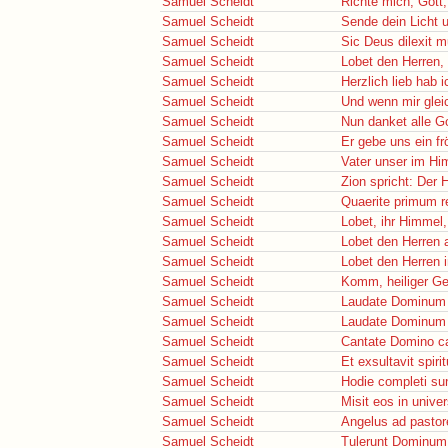
Samuel Scheidt
Richte mich, Gott
Samuel Scheidt
Sende dein Licht 
Samuel Scheidt
Sic Deus dilexit
Samuel Scheidt
Lobet den Herren, 
Samuel Scheidt
Herzlich lieb hab i
Samuel Scheidt
Und wenn mir glei
Samuel Scheidt
Nun danket alle G
Samuel Scheidt
Er gebe uns ein fr
Samuel Scheidt
Vater unser im Hi
Samuel Scheidt
Zion spricht: Der 
Samuel Scheidt
Quaerite primum 
Samuel Scheidt
Lobet, ihr Himmel
Samuel Scheidt
Lobet den Herren 
Samuel Scheidt
Lobet den Herren 
Samuel Scheidt
Komm, heiliger Gei
Samuel Scheidt
Laudate Dominum i
Samuel Scheidt
Laudate Dominum i
Samuel Scheidt
Cantate Domino c
Samuel Scheidt
Et exsultavit spir
Samuel Scheidt
Hodie completi su
Samuel Scheidt
Misit eos in uni
Samuel Scheidt
Angelus ad pastor
Samuel Scheidt
Tulerunt Dominu