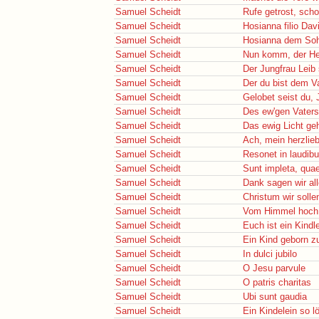
Samuel Scheidt
Rufe getrost, scho
Samuel Scheidt
Hosianna filio Dav
Samuel Scheidt
Hosianna dem So
Samuel Scheidt
Nun komm, der He
Samuel Scheidt
Der Jungfrau Leib
Samuel Scheidt
Der du bist dem Va
Samuel Scheidt
Gelobet seist du, 
Samuel Scheidt
Des ew'gen Vaters
Samuel Scheidt
Das ewig Licht geh
Samuel Scheidt
Ach, mein herzlie
Samuel Scheidt
Resonet in laudib
Samuel Scheidt
Sunt impleta, quae
Samuel Scheidt
Dank sagen wir al
Samuel Scheidt
Christum wir solle
Samuel Scheidt
Vom Himmel hoch,
Samuel Scheidt
Euch ist ein Kindl
Samuel Scheidt
Ein Kind geborn z
Samuel Scheidt
In dulci jubilo
Samuel Scheidt
O Jesu parvule
Samuel Scheidt
O patris charitas
Samuel Scheidt
Ubi sunt gaudia
Samuel Scheidt
Ein Kindelein so l