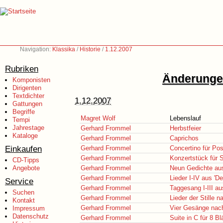
Navigation:
Klassika
/
Historie
/
1.12.2007
Rubriken
Änderungen
Komponisten
Dirigenten
Textdichter
1.12.2007
Gattungen
Begriffe
Magret Wolf
Lebenslauf
Tempi
Jahrestage
Gerhard Frommel
Herbstfeier
Kataloge
Gerhard Frommel
Caprichos
Einkaufen
Gerhard Frommel
Concertino für Po
Gerhard Frommel
Konzertstück für 
CD-Tipps
Angebote
Gerhard Frommel
Neun Gedichte aus
Gerhard Frommel
Lieder I-IV aus 'D
Service
Gerhard Frommel
Taggesang I-III a
Suchen
Gerhard Frommel
Lieder der Stille
Kontakt
Gerhard Frommel
Vier Gesänge nac
Impressum
Datenschutz
Gerhard Frommel
Suite in C für 8 Bl