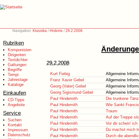
Navigation:
Klassika
/
Historie
/
29.2.2008
Rubriken
Änderungen
Komponisten
Dirigenten
Textdichter
29.2.2008
Gattungen
Begriffe
Kurt Fiebig
Allgemeine Inform
Tempi
Jahrestage
Franz Xaver Gebel
Allgemeine Inform
Kataloge
Georg (Vater) Gebel
Allgemeine Inform
Einkaufen
Georg Sigismund Gebel
Allgemeine Inform
Paul Hindemith
Die trunkene Tänz
CD-Tipps
Angebote
Paul Hindemith
Wie Sankt Francisc
Paul Hindemith
Traum
Service
Paul Hindemith
Auf der Treppe si
Suchen
Paul Hindemith
Vor dir schein' ic
Kontakt
Paul Hindemith
Du machst mich tra
Impressum
Datenschutz
Paul Hindemith
Durch die abendli