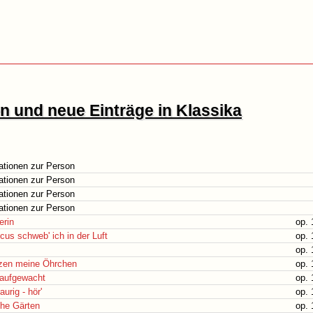
 und neue Einträge in Klassika
ationen zur Person
ationen zur Person
ationen zur Person
ationen zur Person
erin
op. 
us schweb' ich in der Luft
op. 
op. 
tzen meine Öhrchen
op. 
h aufgewacht
op. 
urig - hör'
op. 
che Gärten
op. 