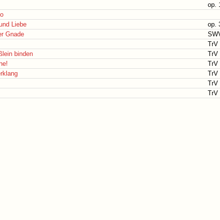
op. 
go
und Liebe
op. 
ner Gnade
SWV
TrV 
ßlein binden
TrV 
he!
TrV 
erklang
TrV 
TrV 
TrV 