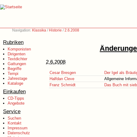
Navigation:
Klassika
/
Historie
/
2.6.2008
Rubriken
Änderungen
Komponisten
Dirigenten
Textdichter
2.6.2008
Gattungen
Begriffe
Cesar Bresgen
Der Igel als Bräut
Tempi
Jahrestage
Halfdan Cleve
Allgemeine Inform
Kataloge
Franz Schmidt
Das Buch mit sieb
Einkaufen
CD-Tipps
Angebote
Service
Suchen
Kontakt
Impressum
Datenschutz