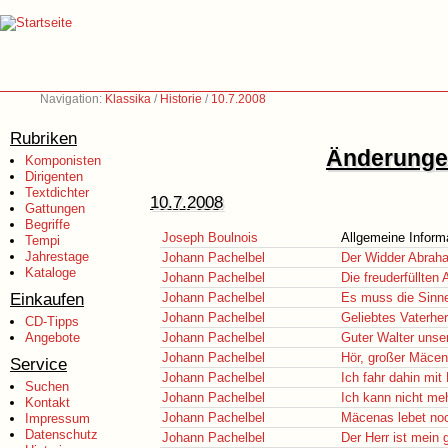
Navigation:
Klassika
/
Historie
/
10.7.2008
Rubriken
Änderungen
Komponisten
Dirigenten
Textdichter
10.7.2008
Gattungen
Begriffe
Joseph Boulnois
Allgemeine Inform
Tempi
Jahrestage
Johann Pachelbel
Der Widder Abrah
Kataloge
Johann Pachelbel
Die freuderfüllten
Einkaufen
Johann Pachelbel
Es muss die Sinne
Johann Pachelbel
Geliebtes Vaterhe
CD-Tipps
Angebote
Johann Pachelbel
Guter Walter unse
Johann Pachelbel
Hör, großer Mäcen
Service
Johann Pachelbel
Ich fahr dahin mit
Suchen
Johann Pachelbel
Ich kann nicht me
Kontakt
Johann Pachelbel
Mäcenas lebet no
Impressum
Datenschutz
Johann Pachelbel
Der Herr ist mein g