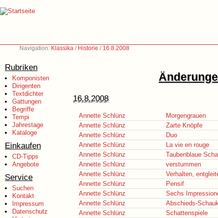
Navigation:
Klassika
/
Historie
/
16.8.2008
Rubriken
Änderungen
Komponisten
Dirigenten
Textdichter
16.8.2008
Gattungen
Begriffe
Annette Schlünz
Morgengrauen
Tempi
Jahrestage
Annette Schlünz
Zarte Knöpfe
Kataloge
Annette Schlünz
Duo
Einkaufen
Annette Schlünz
La vie en rouge
Annette Schlünz
Taubenblaue Schat
CD-Tipps
Angebote
Annette Schlünz
verstummen
Annette Schlünz
Verhalten, entgleit
Service
Annette Schlünz
Pensif
Suchen
Annette Schlünz
Sechs Impression
Kontakt
Annette Schlünz
Abschieds-Schauk
Impressum
Datenschutz
Annette Schlünz
Schattenspiele