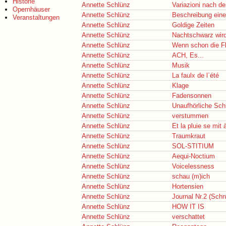
Historie
Annette Schlünz
Variazioni nach d
Opernhäuser
Annette Schlünz
Beschreibung ein
Veranstaltungen
Annette Schlünz
Goldige Zeiten
Annette Schlünz
Nachtschwarz wir
Annette Schlünz
Wenn schon die Fl
Annette Schlünz
ACH, Es...
Annette Schlünz
Musik
Annette Schlünz
La faulx de l`été
Annette Schlünz
Klage
Annette Schlünz
Fadensonnen
Annette Schlünz
Unaufhörliche Schl
Annette Schlünz
verstummen
Annette Schlünz
Et la pluie se mit
Annette Schlünz
Traumkraut
Annette Schlünz
SOL-STITIUM
Annette Schlünz
Aequi-Noctium
Annette Schlünz
Voicelessness
Annette Schlünz
schau (m)ich
Annette Schlünz
Hortensien
Annette Schlünz
Journal Nr.2 (Sch
Annette Schlünz
HOW IT IS
Annette Schlünz
verschattet