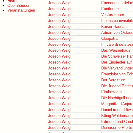
Historie
Joseph Weigl
L'accademia del m
Opernhäuser
Joseph Weigl
L'uniforme
Veranstaltungen
Joseph Weigl
Vestas Feuer
Joseph Weigl
Il principe invisibil
Joseph Weigl
Kaiser Hadrian
Joseph Weigl
Adrian von Ostad
Joseph Weigl
Cleopatra
Joseph Weigl
Il rivale di se stes
Joseph Weigl
Das Waisenhaus
Joseph Weigl
Die Schweizer Fam
Joseph Weigl
Der Einsiedler auf
Joseph Weigl
Die Verwandlunge
Joseph Weigl
Franziska von Foi
Joseph Weigl
Der Bergsturz
Joseph Weigl
Die Jugend Peter
Joseph Weigl
L'imboscata
Joseph Weigl
Die Nachtigall un
Joseph Weigl
Margaritta d'Anjou 
Joseph Weigl
Daniel in der Löw
Joseph Weigl
König Waldemar od
Joseph Weigl
Edmund und Carol
Joseph Weigl
Die eiserne Pforte