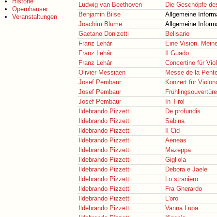
Historie
Ludwig van Beethoven
Die Geschöpfe de
Opernhäuser
Benjamin Bilse
Allgemeine Inform
Veranstaltungen
Joachim Blume
Allgemeine Inform
Gaetano Donizetti
Belisario
Franz Lehár
Eine Vision. Mein
Franz Lehár
Il Guado
Franz Lehár
Concertino für Vio
Olivier Messiaen
Messe de la Pent
Josef Pembaur
Konzert für Violon
Josef Pembaur
Frühlingsouvertüre
Josef Pembaur
In Tirol
Ildebrando Pizzetti
De profundis
Ildebrando Pizzetti
Sabina
Ildebrando Pizzetti
Il Cid
Ildebrando Pizzetti
Aeneas
Ildebrando Pizzetti
Mazeppa
Ildebrando Pizzetti
Gigliola
Ildebrando Pizzetti
Debora e Jaele
Ildebrando Pizzetti
Lo straniero
Ildebrando Pizzetti
Fra Gherardo
Ildebrando Pizzetti
L'oro
Ildebrando Pizzetti
Vanna Lupa