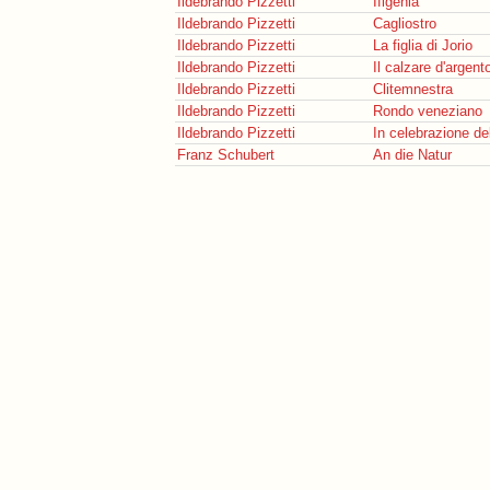
Ildebrando Pizzetti
Ifigenia
Ildebrando Pizzetti
Cagliostro
Ildebrando Pizzetti
La figlia di Jorio
Ildebrando Pizzetti
Il calzare d'argent
Ildebrando Pizzetti
Clitemnestra
Ildebrando Pizzetti
Rondo veneziano
Ildebrando Pizzetti
In celebrazione de
Franz Schubert
An die Natur