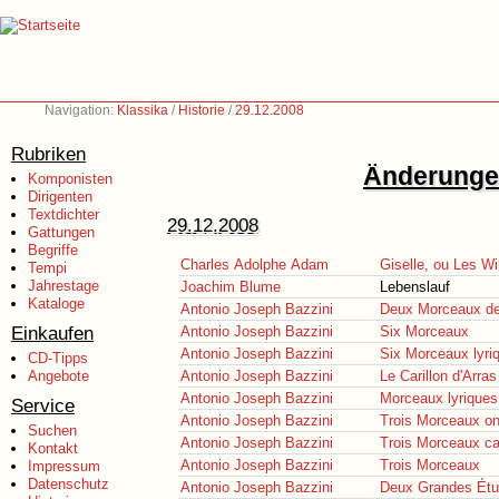
Navigation:
Klassika
/
Historie
/
29.12.2008
Rubriken
Änderungen
Komponisten
Dirigenten
Textdichter
29.12.2008
Gattungen
Begriffe
Charles Adolphe Adam
Giselle, ou Les Wil
Tempi
Jahrestage
Joachim Blume
Lebenslauf
Kataloge
Antonio Joseph Bazzini
Deux Morceaux de
Einkaufen
Antonio Joseph Bazzini
Six Morceaux
Antonio Joseph Bazzini
Six Morceaux lyri
CD-Tipps
Angebote
Antonio Joseph Bazzini
Le Carillon d'Arras
Antonio Joseph Bazzini
Morceaux lyriques
Service
Antonio Joseph Bazzini
Trois Morceaux on
Suchen
Antonio Joseph Bazzini
Trois Morceaux ca
Kontakt
Antonio Joseph Bazzini
Trois Morceaux
Impressum
Datenschutz
Antonio Joseph Bazzini
Deux Grandes Ét