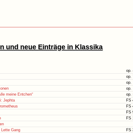
 und neue Einträge in Klassika
op.
op.
op.
ionen
op.
Alle meine Entchen“
op.
: Jephta
FS 
Prometheus
FS 
FS 
n
FS 
ien
 Lette Gang
FS 