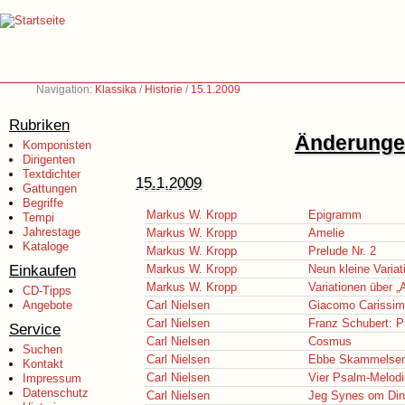
Navigation:
Klassika
/
Historie
/
15.1.2009
Rubriken
Änderungen
Komponisten
Dirigenten
Textdichter
15.1.2009
Gattungen
Begriffe
Markus W. Kropp
Epigramm
Tempi
Jahrestage
Markus W. Kropp
Amelie
Kataloge
Markus W. Kropp
Prelude Nr. 2
Einkaufen
Markus W. Kropp
Neun kleine Variat
Markus W. Kropp
Variationen über „
CD-Tipps
Angebote
Carl Nielsen
Giacomo Carissimi
Carl Nielsen
Franz Schubert: 
Service
Carl Nielsen
Cosmus
Suchen
Carl Nielsen
Ebbe Skammelse
Kontakt
Carl Nielsen
Vier Psalm-Melod
Impressum
Datenschutz
Carl Nielsen
Jeg Synes om Din