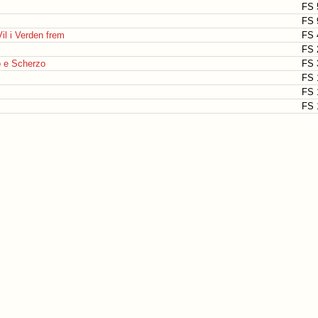
FS 
FS 
l i Verden frem
FS 
FS 
o e Scherzo
FS 
FS 
FS 
FS 