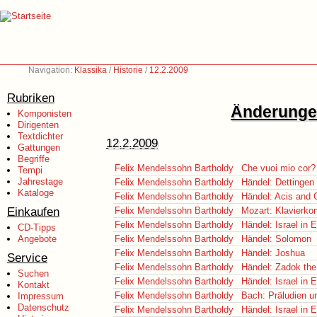
Navigation:
Klassika
/
Historie
/
12.2.2009
Rubriken
Änderungen
Komponisten
Dirigenten
Textdichter
12.2.2009
Gattungen
Begriffe
Felix Mendelssohn Bartholdy
Che vuoi mio cor?
Tempi
Jahrestage
Felix Mendelssohn Bartholdy
Händel: Dettinge
Kataloge
Felix Mendelssohn Bartholdy
Händel: Acis and 
Einkaufen
Felix Mendelssohn Bartholdy
Mozart: Klavierko
Felix Mendelssohn Bartholdy
Händel: Israel in 
CD-Tipps
Angebote
Felix Mendelssohn Bartholdy
Händel: Solomon
Felix Mendelssohn Bartholdy
Händel: Joshua
Service
Felix Mendelssohn Bartholdy
Händel: Zadok the
Suchen
Felix Mendelssohn Bartholdy
Händel: Israel in 
Kontakt
Felix Mendelssohn Bartholdy
Bach: Präludien u
Impressum
Datenschutz
Felix Mendelssohn Bartholdy
Händel: Israel in 