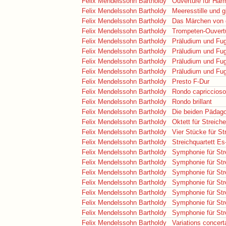
Felix Mendelssohn Bartholdy
Ouvertüre für Ha
Felix Mendelssohn Bartholdy
Meeresstille und g
Felix Mendelssohn Bartholdy
Das Märchen von 
Felix Mendelssohn Bartholdy
Trompeten-Ouvert
Felix Mendelssohn Bartholdy
Präludium und Fu
Felix Mendelssohn Bartholdy
Präludium und Fu
Felix Mendelssohn Bartholdy
Präludium und Fu
Felix Mendelssohn Bartholdy
Präludium und Fu
Felix Mendelssohn Bartholdy
Presto F-Dur
Felix Mendelssohn Bartholdy
Rondo capriccioso
Felix Mendelssohn Bartholdy
Rondo brillant
Felix Mendelssohn Bartholdy
Die beiden Pädag
Felix Mendelssohn Bartholdy
Oktett für Streiche
Felix Mendelssohn Bartholdy
Vier Stücke für St
Felix Mendelssohn Bartholdy
Streichquartett Es
Felix Mendelssohn Bartholdy
Symphonie für Stre
Felix Mendelssohn Bartholdy
Symphonie für Stre
Felix Mendelssohn Bartholdy
Symphonie für Stre
Felix Mendelssohn Bartholdy
Symphonie für Stre
Felix Mendelssohn Bartholdy
Symphonie für Stre
Felix Mendelssohn Bartholdy
Symphonie für Stre
Felix Mendelssohn Bartholdy
Symphonie für Stre
Felix Mendelssohn Bartholdy
Variations concert