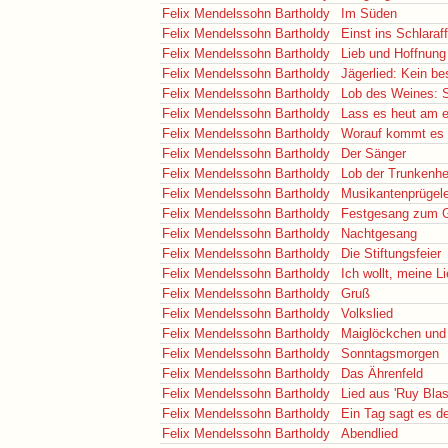
Felix Mendelssohn Bartholdy
Im Süden
Felix Mendelssohn Bartholdy
Einst ins Schlaraf
Felix Mendelssohn Bartholdy
Lieb und Hoffnung
Felix Mendelssohn Bartholdy
Jägerlied: Kein bes
Felix Mendelssohn Bartholdy
Lob des Weines: S
Felix Mendelssohn Bartholdy
Lass es heut am e
Felix Mendelssohn Bartholdy
Worauf kommt es ü
Felix Mendelssohn Bartholdy
Der Sänger
Felix Mendelssohn Bartholdy
Lob der Trunkenhe
Felix Mendelssohn Bartholdy
Musikantenprügele
Felix Mendelssohn Bartholdy
Festgesang zum G
Felix Mendelssohn Bartholdy
Nachtgesang
Felix Mendelssohn Bartholdy
Die Stiftungsfeier
Felix Mendelssohn Bartholdy
Ich wollt, meine L
Felix Mendelssohn Bartholdy
Gruß
Felix Mendelssohn Bartholdy
Volkslied
Felix Mendelssohn Bartholdy
Maiglöckchen und 
Felix Mendelssohn Bartholdy
Sonntagsmorgen
Felix Mendelssohn Bartholdy
Das Ährenfeld
Felix Mendelssohn Bartholdy
Lied aus 'Ruy Blas
Felix Mendelssohn Bartholdy
Ein Tag sagt es d
Felix Mendelssohn Bartholdy
Abendlied