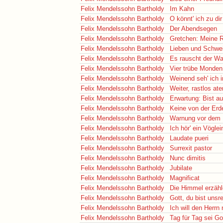
Felix Mendelssohn Bartholdy
Im Kahn
Felix Mendelssohn Bartholdy
O könnt' ich zu dir
Felix Mendelssohn Bartholdy
Der Abendsegen
Felix Mendelssohn Bartholdy
Gretchen: Meine R
Felix Mendelssohn Bartholdy
Lieben und Schweig
Felix Mendelssohn Bartholdy
Es rauscht der Wa
Felix Mendelssohn Bartholdy
Vier trübe Monden 
Felix Mendelssohn Bartholdy
Weinend seh' ich i
Felix Mendelssohn Bartholdy
Weiter, rastlos at
Felix Mendelssohn Bartholdy
Erwartung: Bist a
Felix Mendelssohn Bartholdy
Keine von der Er
Felix Mendelssohn Bartholdy
Warnung vor dem 
Felix Mendelssohn Bartholdy
Ich hör' ein Vöglei
Felix Mendelssohn Bartholdy
Laudate pueri
Felix Mendelssohn Bartholdy
Surrexit pastor
Felix Mendelssohn Bartholdy
Nunc dimitis
Felix Mendelssohn Bartholdy
Jubilate
Felix Mendelssohn Bartholdy
Magnificat
Felix Mendelssohn Bartholdy
Die Himmel erzäh
Felix Mendelssohn Bartholdy
Gott, du bist unsr
Felix Mendelssohn Bartholdy
Ich will den Herrn
Felix Mendelssohn Bartholdy
Tag für Tag sei Go