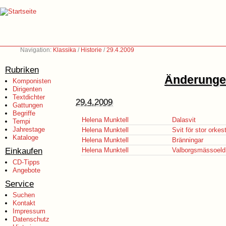
Navigation:
Klassika
/
Historie
/
29.4.2009
Rubriken
Änderungen
Komponisten
Dirigenten
Textdichter
29.4.2009
Gattungen
Begriffe
Helena Munktell
Dalasvit
Tempi
Jahrestage
Helena Munktell
Svit för stor orkes
Kataloge
Helena Munktell
Bränningar
Einkaufen
Helena Munktell
Valborgsmässoeld
CD-Tipps
Angebote
Service
Suchen
Kontakt
Impressum
Datenschutz