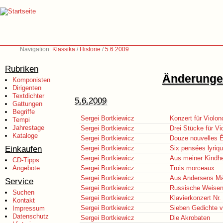
Navigation:
Klassika
/
Historie
/
5.6.2009
Rubriken
Änderungen
Komponisten
Dirigenten
Textdichter
5.6.2009
Gattungen
Begriffe
Sergei Bortkiewicz
Konzert für Violon
Tempi
Jahrestage
Sergei Bortkiewicz
Drei Stücke für Vi
Kataloge
Sergei Bortkiewicz
Douze nouvelles Ét
Einkaufen
Sergei Bortkiewicz
Six pensées lyriq
Sergei Bortkiewicz
Aus meiner Kindhe
CD-Tipps
Angebote
Sergei Bortkiewicz
Trois morceaux
Sergei Bortkiewicz
Aus Andersens M
Service
Sergei Bortkiewicz
Russische Weisen
Suchen
Sergei Bortkiewicz
Klavierkonzert Nr.
Kontakt
Sergei Bortkiewicz
Sieben Gedichte v
Impressum
Datenschutz
Sergei Bortkiewicz
Die Akrobaten