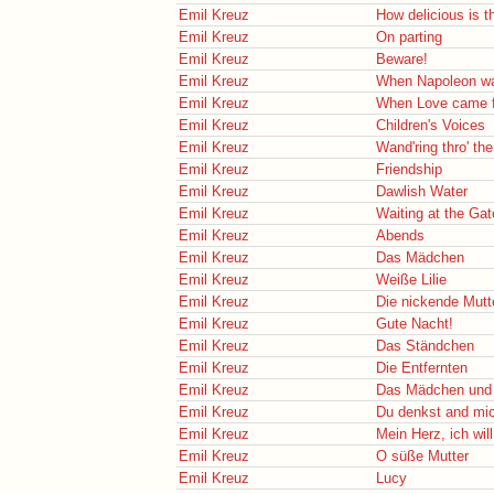
Emil Kreuz
How delicious is t
Emil Kreuz
On parting
Emil Kreuz
Beware!
Emil Kreuz
When Napoleon wa
Emil Kreuz
When Love came fi
Emil Kreuz
Children's Voices
Emil Kreuz
Wand'ring thro' t
Emil Kreuz
Friendship
Emil Kreuz
Dawlish Water
Emil Kreuz
Waiting at the Gat
Emil Kreuz
Abends
Emil Kreuz
Das Mädchen
Emil Kreuz
Weiße Lilie
Emil Kreuz
Die nickende Mutt
Emil Kreuz
Gute Nacht!
Emil Kreuz
Das Ständchen
Emil Kreuz
Die Entfernten
Emil Kreuz
Das Mädchen und 
Emil Kreuz
Du denkst and mic
Emil Kreuz
Mein Herz, ich will
Emil Kreuz
O süße Mutter
Emil Kreuz
Lucy