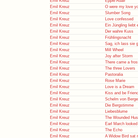
Emil Kreuz
Eppie Adair
Emil Kreuz
O were my love yon
Emil Kreuz
Slumber Song
Emil Kreuz
Love confessed
Emil Kreuz
Ein Jüngling liebt
Emil Kreuz
Der wahre Kuss
Emil Kreuz
Frühlingsnacht
Emil Kreuz
Sag, ich lass sie 
Emil Kreuz
Mill Wheel
Emil Kreuz
Joy after Storm
Emil Kreuz
There came a fros
Emil Kreuz
The three Lovers
Emil Kreuz
Pastoralia
Emil Kreuz
Rose Marie
Emil Kreuz
Love is a Dream
Emil Kreuz
Kiss and be Frien
Emil Kreuz
Schelm von Berg
Emil Kreuz
Die Bergstimme
Emil Kreuz
Liebesblume
Emil Kreuz
The Wounded Hus
Emil Kreuz
Earl March looked
Emil Kreuz
The Echo
Emil Kreuz
A Widow Bird sat 