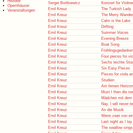
Historie
Sergei Bortkiewicz
Konzert für Violin
Opernhäuser
Emil Kreuz
The Turkish Lady
Veranstaltungen
Emil Kreuz
The Merry Wander
Emil Kreuz
Calm is the Lake
Emil Kreuz
Drifting
Emil Kreuz
Summer Voices
Emil Kreuz
Evening Breeze
Emil Kreuz
Boat Song
Emil Kreuz
Frühlingsgedanke
Emil Kreuz
Four pieces for vi
Emil Kreuz
Sechs leichte Stü
Emil Kreuz
Six Easy Pieces
Emil Kreuz
Pieces for viola a
Emil Kreuz
Studien
Emil Kreuz
Am fernen Horizon
Emil Kreuz
Must I then die n
Emil Kreuz
Mädchen mit dem
Emil Kreuz
Nay, I will never tel
Emil Kreuz
An die Musik
Emil Kreuz
Wenn zwei von ei
Emil Kreuz
Last night as I lay
Emil Kreuz
The swallow sings 