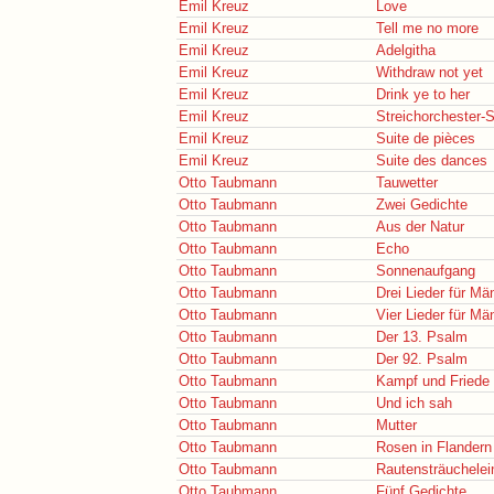
Emil Kreuz
Love
Emil Kreuz
Tell me no more
Emil Kreuz
Adelgitha
Emil Kreuz
Withdraw not yet
Emil Kreuz
Drink ye to her
Emil Kreuz
Streichorchester-S
Emil Kreuz
Suite de pièces
Emil Kreuz
Suite des dances
Otto Taubmann
Tauwetter
Otto Taubmann
Zwei Gedichte
Otto Taubmann
Aus der Natur
Otto Taubmann
Echo
Otto Taubmann
Sonnenaufgang
Otto Taubmann
Drei Lieder für Mä
Otto Taubmann
Vier Lieder für Mä
Otto Taubmann
Der 13. Psalm
Otto Taubmann
Der 92. Psalm
Otto Taubmann
Kampf und Friede
Otto Taubmann
Und ich sah
Otto Taubmann
Mutter
Otto Taubmann
Rosen in Flandern
Otto Taubmann
Rautensträuchelei
Otto Taubmann
Fünf Gedichte