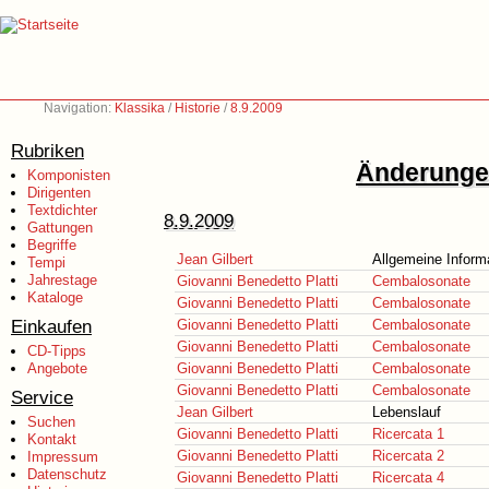
Navigation:
Klassika
/
Historie
/
8.9.2009
Rubriken
Änderungen
Komponisten
Dirigenten
Textdichter
8.9.2009
Gattungen
Begriffe
Jean Gilbert
Allgemeine Inform
Tempi
Jahrestage
Giovanni Benedetto Platti
Cembalosonate
Kataloge
Giovanni Benedetto Platti
Cembalosonate
Einkaufen
Giovanni Benedetto Platti
Cembalosonate
Giovanni Benedetto Platti
Cembalosonate
CD-Tipps
Angebote
Giovanni Benedetto Platti
Cembalosonate
Giovanni Benedetto Platti
Cembalosonate
Service
Jean Gilbert
Lebenslauf
Suchen
Giovanni Benedetto Platti
Ricercata 1
Kontakt
Giovanni Benedetto Platti
Ricercata 2
Impressum
Datenschutz
Giovanni Benedetto Platti
Ricercata 4