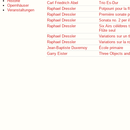
Historie
Carl Friedrich Abel
Trio Es-Dur
Opernhäuser
Raphael Dressler
Potpourri pour la fl
Veranstaltungen
Raphael Dressler
Première sonate po
Raphael Dressler
Sonata no. 2 per il
Raphael Dressler
Six Airs célèbres 
Flûte seul
Raphael Dressler
Variations sur un
Raphael Dressler
Variations sur la 
Jean-Baptiste Duvernoy
École primaire
Garry Eister
Three Objects and