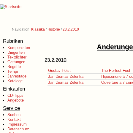
Navigation:
Klassika
/
Historie
/
23.2.2010
Rubriken
Änderungen
Komponisten
Dirigenten
Textdichter
23.2.2010
Gattungen
Begriffe
Gustav Holst
The Perfect Fool
Tempi
Jahrestage
Jan Dismas Zelenka
Hipocondrie à 7 co
Kataloge
Jan Dismas Zelenka
Ouvertüre à 7 conc
Einkaufen
CD-Tipps
Angebote
Service
Suchen
Kontakt
Impressum
Datenschutz