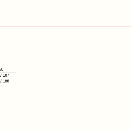
50
V 187
V 188