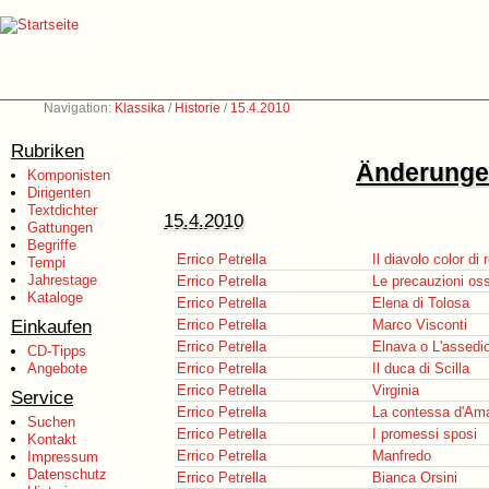
Navigation:
Klassika
/
Historie
/
15.4.2010
Rubriken
Änderungen
Komponisten
Dirigenten
Textdichter
15.4.2010
Gattungen
Begriffe
Errico Petrella
Il diavolo color di 
Tempi
Jahrestage
Errico Petrella
Le precauzioni oss
Kataloge
Errico Petrella
Elena di Tolosa
Einkaufen
Errico Petrella
Marco Visconti
Errico Petrella
Elnava o L'assedio
CD-Tipps
Angebote
Errico Petrella
Il duca di Scilla
Errico Petrella
Virginia
Service
Errico Petrella
La contessa d'Ama
Suchen
Errico Petrella
I promessi sposi
Kontakt
Errico Petrella
Manfredo
Impressum
Datenschutz
Errico Petrella
Bianca Orsini