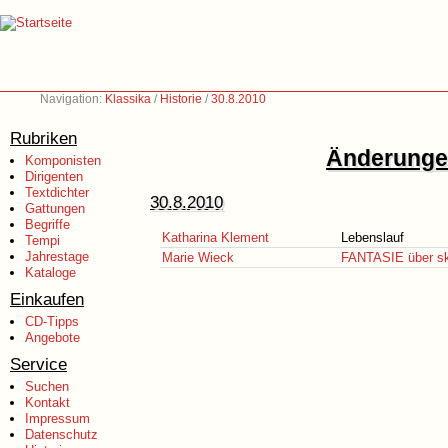
Navigation:
Klassika
/
Historie
/
30.8.2010
Rubriken
Änderungen
Komponisten
Dirigenten
Textdichter
30.8.2010
Gattungen
Begriffe
Katharina Klement
Lebenslauf
Tempi
Jahrestage
Marie Wieck
FANTASIE über sk
Kataloge
Einkaufen
CD-Tipps
Angebote
Service
Suchen
Kontakt
Impressum
Datenschutz