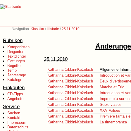
Navigation:
Klassika
/
Historie
/
25.11.2010
Rubriken
Änderungen
Komponisten
Dirigenten
Textdichter
25.11.2010
Gattungen
Begriffe
Katharina Cibbini-Koželuch
Allgemeine Inform
Tempi
Jahrestage
Katharina Cibbini-Koželuch
Introduction et var
Kataloge
Katharina Cibbini-Koželuch
Deux divertissemen
Einkaufen
Katharina Cibbini-Koželuch
Marche et Trio
Katharina Cibbini-Koželuch
Introduction et var
CD-Tipps
Angebote
Katharina Cibbini-Koželuch
Impromptu sur un 
Katharina Cibbini-Koželuch
Seize valses
Service
Katharina Cibbini-Koželuch
XXV Valses
Suchen
Katharina Cibbini-Koželuch
Première fantaisie
Kontakt
Katharina Cibbini-Koželuch
La rimembranza
Impressum
Datenschutz