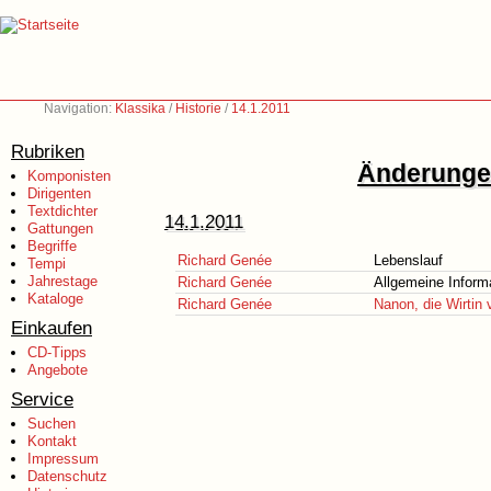
Navigation:
Klassika
/
Historie
/
14.1.2011
Rubriken
Änderungen
Komponisten
Dirigenten
Textdichter
14.1.2011
Gattungen
Begriffe
Richard Genée
Lebenslauf
Tempi
Jahrestage
Richard Genée
Allgemeine Inform
Kataloge
Richard Genée
Nanon, die Wirti
Einkaufen
CD-Tipps
Angebote
Service
Suchen
Kontakt
Impressum
Datenschutz