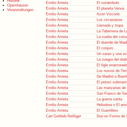
Historie
Emilio Arrieta
El sonámbulo
Opernhäuser
Emilio Arrieta
El planeta Venus
Veranstaltungen
Emilio Arrieta
Azón Visconti
Emilio Arrieta
Los circasianos
Emilio Arrieta
Llamada y tropa
Emilio Arrieta
La Tabernera de L
Emilio Arrieta
La vuelta del cors
Emilio Arrieta
El duende de Madr
Emilio Arrieta
El conjuro
Emilio Arrieta
Un sarao y una so
Emilio Arrieta
La suegra del diab
Emilio Arrieta
El figle enamorad
Emilio Arrieta
Los novios de Ter
Emilio Arrieta
De Madrid a Biarri
Emilio Arrieta
El potosí submari
Emilio Arrieta
Las manzanas de 
Emilio Arrieta
San Franco de Se
Emilio Arrieta
La guerra santa
Emilio Arrieta
Heliodora o El am
Emilio Arrieta
El Guerrillero
Carl Gottlieb Reißiger
Duo en Forme de 