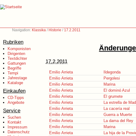
Navigation:
Klassika
/
Historie
/
17.2.2011
Rubriken
Änderungen
Komponisten
Dirigenten
Textdichter
17.2.2011
Gattungen
Begriffe
Emilio Arrieta
Ildegonda
Tempi
Jahrestage
Emilio Arrieta
Pergolesi
Kataloge
Emilio Arrieta
Marina
Einkaufen
Emilio Arrieta
El dominó Azul
Emilio Arrieta
El grumete
CD-Tipps
Angebote
Emilio Arrieta
La estrella de Mad
Emilio Arrieta
La cacería real
Service
Emilio Arrieta
Guerra a Muerte
Suchen
Emilio Arrieta
La dama del Rey
Kontakt
Emilio Arrieta
Marina
Impressum
Datenschutz
Emilio Arrieta
La hija de la Prov